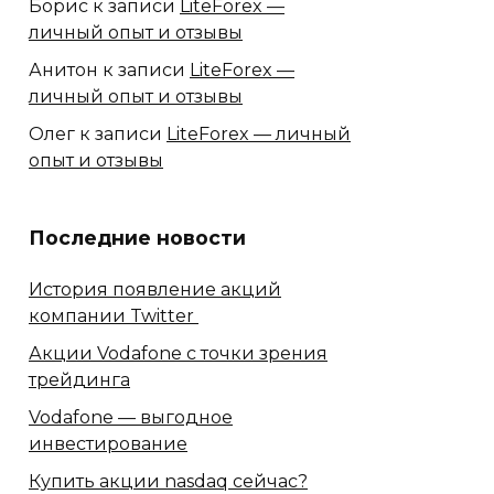
Борис
к записи
LiteForex —
личный опыт и отзывы
Анитон
к записи
LiteForex —
личный опыт и отзывы
Олег
к записи
LiteForex — личный
опыт и отзывы
Последние новости
История появление акций
компании Twitter
Акции Vodafone с точки зрения
трейдинга
Vodafone — выгодное
инвестирование
Купить акции nasdaq сейчас?