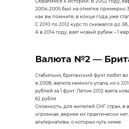
Обратимся к истории. В 2002 году, ев
2004-2005 был на отметке примерно 35
как вы помните, в конце года, уже ста
С 2010 по 2012 курс то снижался до 38
А в 2014 году, взят новый рубеж – 1 евр
Валюта №2 — Брит
Стабильно, британский фунт любят во
в 2008, валюта немного упала, но к 2
рублей за 1 фунт. Летом 2012 взята нова
62 рубля.
Сложность, для жителей СНГ стран, в
огромная, вернее их практически нет.
альтернативы, о которых чуть ниже.