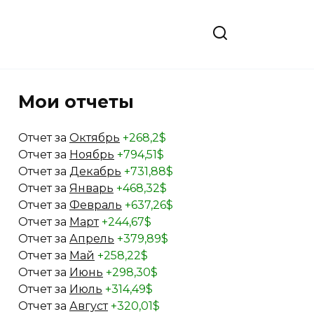
Мои отчеты
Отчет за
Октябрь
+268,2$
Отчет за
Ноябрь
+794,51$
Отчет за
Декабрь
+731,88$
Отчет за
Январь
+468,32$
Отчет за
Февраль
+637,26$
Отчет за
Март
+244,67$
Отчет за
Апрель
+379,89$
Отчет за
Май
+258,22$
Отчет за
Июнь
+298,30$
Отчет за
Июль
+314,49$
Отчет за
Август
+320,01$