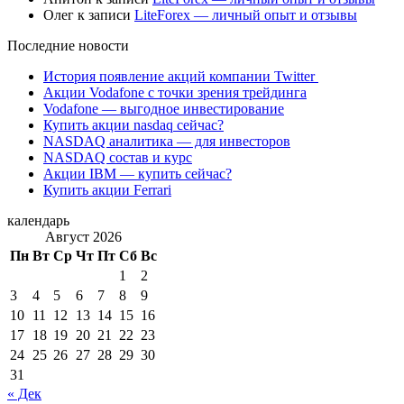
Олег
к записи
LiteForex — личный опыт и отзывы
Последние новости
История появление акций компании Twitter
Акции Vodafone с точки зрения трейдинга
Vodafone — выгодное инвестирование
Купить акции nasdaq сейчас?
NASDAQ аналитика — для инвесторов
NASDAQ состав и курс
Акции IBM — купить сейчас?
Купить акции Ferrari
календарь
Август 2026
Пн
Вт
Ср
Чт
Пт
Сб
Вс
1
2
3
4
5
6
7
8
9
10
11
12
13
14
15
16
17
18
19
20
21
22
23
24
25
26
27
28
29
30
31
« Дек