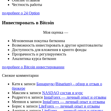
Обилие отзывов
Честность работы
подробнее о 24 Option
Инвестировать в Bitcoin
Моя оценка —
Мгновенная покупка биткоина
Возможность инвестировать в другие криптовалюты
Доступность для вложения в крипто фонды
Прозрачность и регулируемость
Аналитика курса биткоин
подробнее о Bitcoin инвестировании
Свежие комментарии
Катя
к записи
Бинариум (Binarium) – обзор и отзыв о
брокере
Максим
к записи
NASDAQ состав и курс
Родригез
к записи
InstaForex — личный опыт и отзывы
Memnon
к записи
InstaForex — личный опыт и отзывы
Борис
к записи
LiteForex — личный опыт и отзывы
Анитон
к записи
LiteForex — личный опыт и отзывы