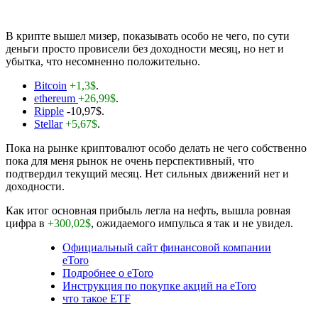
В крипте вышел мизер, показывать особо не чего, по сути
деньги просто провисели без доходности месяц, но нет и
убытка, что несомненно положительно.
Bitcoin
+1,3$
.
ethereum
+26,99$
.
Ripple
-10,97$
.
Stellar
+5,67$
.
Пока на рынке криптовалют особо делать не чего собственно
пока для меня рынок не очень перспективный, что
подтвердил текущий месяц. Нет сильных движений нет и
доходности.
Как итог основная прибыль легла на нефть, вышла ровная
цифра в
+300,02$
, ожидаемого импульса я так и не увидел.
Официальный сайт финансовой компании
eToro
Подробнее о eToro
Инструкция по покупке акций на eToro
что такое ETF