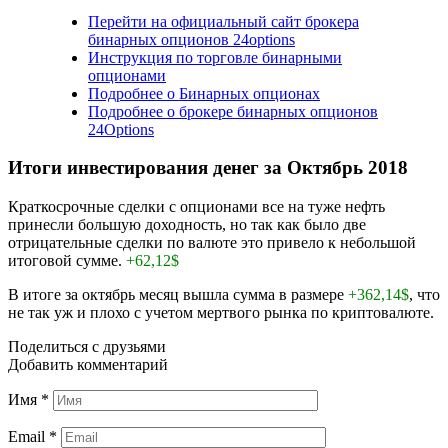
Перейти на официальный сайт брокера
бинарных опционов 24options
Инструкция по торговле бинарными
опционами
Подробнее о Бинарных опционах
Подробнее о брокере бинарных опционов
24Options
Итоги инвестирования денег за Октябрь 2018
Краткосрочные сделки с опционами все на туже нефть
принесли большую доходность, но так как было две
отрицательные сделки по валюте это привело к небольшой
итоговой сумме.
+62,12$
В итоге за октябрь месяц вышла сумма в размере
+362,14$
, что
не так уж и плохо с учетом мертвого рынка по криптовалюте.
Поделиться с друзьями
Добавить комментарий
Имя
*
Email
*