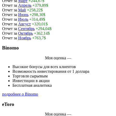
Отчет за
Март
+244,67$
Отчет за
Апрель
+379,89$
Отчет за
Май
+258,22$
Отчет за
Июнь
+298,30$
Отчет за
Июль
+314,49$
Отчет за
Август
+320,01$
Отчет за
Сентябрь
+294,04$
Отчет за
Октябрь
+362,14$
Отчет за
Ноябрь
+763,7$
Binomo
Моя оценка —
Высокие бонусы для всех клиентов
Возможность инвестирования от 1 доллара
Торговля сырьевым
Инвестиции в акции
Бесплатная аналитика
подробнее о Binomo
eToro
Моя оценка —