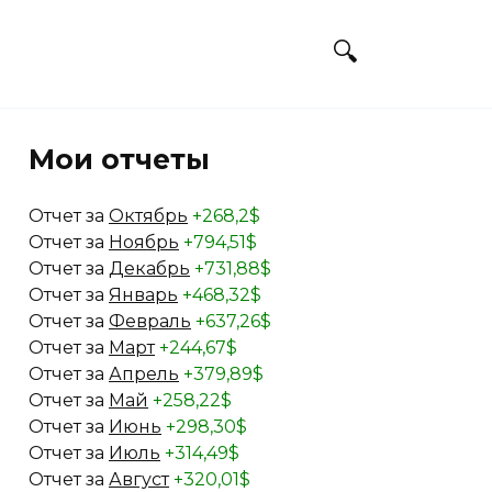
Мои отчеты
Отчет за
Октябрь
+268,2$
Отчет за
Ноябрь
+794,51$
Отчет за
Декабрь
+731,88$
Отчет за
Январь
+468,32$
Отчет за
Февраль
+637,26$
Отчет за
Март
+244,67$
Отчет за
Апрель
+379,89$
Отчет за
Май
+258,22$
Отчет за
Июнь
+298,30$
Отчет за
Июль
+314,49$
Отчет за
Август
+320,01$