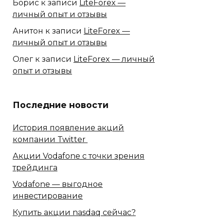
Борис
к записи
LiteForex —
личный опыт и отзывы
Анитон
к записи
LiteForex —
личный опыт и отзывы
Олег
к записи
LiteForex — личный
опыт и отзывы
Последние новости
История появление акций
компании Twitter
Акции Vodafone с точки зрения
трейдинга
Vodafone — выгодное
инвестирование
Купить акции nasdaq сейчас?