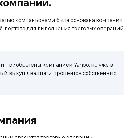
компании.
дцатью компаньонами была основана компания
веб-портала для выполнения торговых операций
ли приобретены компанией Yahoo, но уже в
тный выкуп двадцати процентов собственных
омпания
ании являются торговые операции,