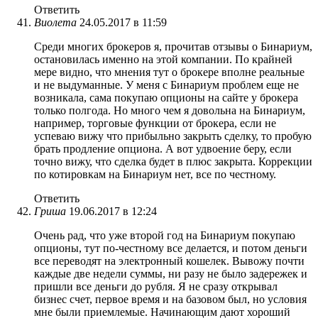
Ответить
Виолета
24.05.2017 в 11:59
Среди многих брокеров я, прочитав отзывы о Бинариум,
остановилась именно на этой компании. По крайней
мере видно, что мнения тут о брокере вполне реальные
и не выдуманные. У меня с Бинариум проблем еще не
возникала, сама покупаю опционы на сайте у брокера
только полгода. Но много чем я довольна на Бинариум,
например, торговые функции от брокера, если не
успеваю вижу что прибыльно закрыть сделку, то пробую
брать продление опциона. А вот удвоение беру, если
точно вижу, что сделка будет в плюс закрыта. Коррекции
по котировкам на Бинариум нет, все по честному.
Ответить
Гриша
19.06.2017 в 12:24
Очень рад, что уже второй год на Бинариум покупаю
опционы, тут по-честному все делается, и потом деньги
все переводят на электронный кошелек. Вывожу почти
каждые две недели суммы, ни разу не было задережек и
пришли все деньги до рубля. Я не сразу открывал
бизнес счет, первое время и на базовом был, но условия
мне были приемлемые. Начинающим дают хороший