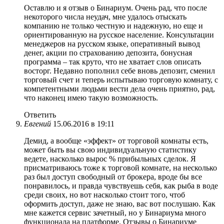
Оставлю и я отзыв о Бинариум. Очень рад, что после
некоторого числа неудач, мне удалось отыскать
компанию не только честную и надежную, но еще и
ориентированную на русское население. Консультации
менеджеров на русском языке, оперативный вывод
денег, акции по страхованию депозита, бонусная
программа – так круто, что не хватает слов описать
восторг. Недавно пополнил себе вновь депозит, сменил
торговый счет и теперь испытываю торговую комнату, с
компетентными людьми вести дела очень приятно, рад,
что наконец имею такую возможность.
Ответить
Евгений
15.06.2016 в 19:11
Демид, а вообще «эффект» от торговой комнаты есть,
может быть вы свою индивидуальную статистику
ведете, насколько вырос % прибыльных сделок. Я
присматриваюсь тоже к торговой комнате, на несколько
раз был доступ свободный от брокера, вроде бы все
понравилось, и правда чувствуешь себя, как рыба в воде
среди своих, но вот насколько стоит того, чтоб
оформить доступ, даже не знаю, вас вот послушаю. Как
мне кажется сервис зачетный, но у Бинариума много
функционала на платформе. Отзывы о Бинариуме