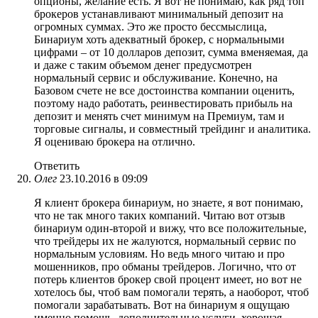
опционы, желание есть. Я вот не понимаю, как ряд топ
брокеров устанавливают минимальный депозит на
огромных суммах. Это же просто бессмыслица,
Бинариум хоть адекватный брокер, с нормальными
цифрами – от 10 долларов депозит, сумма вменяемая, да
и даже с таким объемом денег предусмотрен
нормальный сервис и обслуживание. Конечно, на
Базовом счете не все достоинства компании оценить,
поэтому надо работать, реинвестировать прибыль на
депозит и менять счет минимум на Премиум, там и
торговые сигналы, и совместный трейдинг и аналитика.
Я оцениваю брокера на отлично.
Ответить
Олег
23.10.2016 в 09:09
Я клиент брокера бинариум, но знаете, я вот понимаю,
что не так много таких компаний. Читаю вот отзыв
бинариум один-второй и вижу, что все положительные,
что трейдеры их не жалуются, нормальный сервис по
нормальным условиям. Но ведь много читаю и про
мошенников, про обманы трейдеров. Логично, что от
потерь клиентов брокер свой процент имеет, но вот не
хотелось бы, чтоб вам помогали терять, а наоборот, чтоб
помогали зарабатывать. Вот на бинариум я ощущаю
именно помощь, дополнительные услуги, хорошая