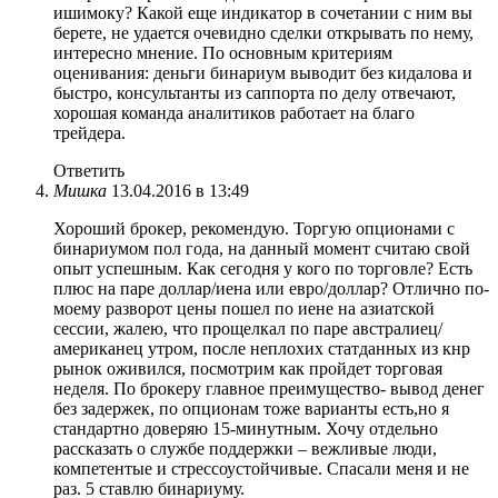
ишимоку? Какой еще индикатор в сочетании с ним вы
берете, не удается очевидно сделки открывать по нему,
интересно мнение. По основным критериям
оценивания: деньги бинариум выводит без кидалова и
быстро, консультанты из саппорта по делу отвечают,
хорошая команда аналитиков работает на благо
трейдера.
Ответить
Мишка
13.04.2016 в 13:49
Хороший брокер, рекомендую. Торгую опционами с
бинариумом пол года, на данный момент считаю свой
опыт успешным. Как сегодня у кого по торговле? Есть
плюс на паре доллар/иена или евро/доллар? Отлично по-
моему разворот цены пошел по иене на азиатской
сессии, жалею, что прощелкал по паре австралиец/
американец утром, после неплохих статданных из кнр
рынок оживился, посмотрим как пройдет торговая
неделя. По брокеру главное преимущество- вывод денег
без задержек, по опционам тоже варианты есть,но я
стандартно доверяю 15-минутным. Хочу отдельно
рассказать о службе поддержки – вежливые люди,
компетентые и стрессоустойчивые. Спасали меня и не
раз. 5 ставлю бинариуму.