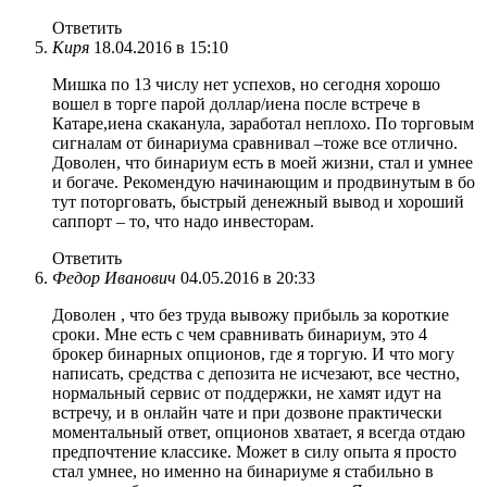
Ответить
Киря
18.04.2016 в 15:10
Мишка по 13 числу нет успехов, но сегодня хорошо
вошел в торге парой доллар/иена после встрече в
Катаре,иена скаканула, заработал неплохо. По торговым
сигналам от бинариума сравнивал –тоже все отлично.
Доволен, что бинариум есть в моей жизни, стал и умнее
и богаче. Рекомендую начинающим и продвинутым в бо
тут поторговать, быстрый денежный вывод и хороший
саппорт – то, что надо инвесторам.
Ответить
Федор Иванович
04.05.2016 в 20:33
Доволен , что без труда вывожу прибыль за короткие
сроки. Мне есть с чем сравнивать бинариум, это 4
брокер бинарных опционов, где я торгую. И что могу
написать, средства с депозита не исчезают, все честно,
нормальный сервис от поддержки, не хамят идут на
встречу, и в онлайн чате и при дозвоне практически
моментальный ответ, опционов хватает, я всегда отдаю
предпочтение классике. Может в силу опыта я просто
стал умнее, но именно на бинариуме я стабильно в