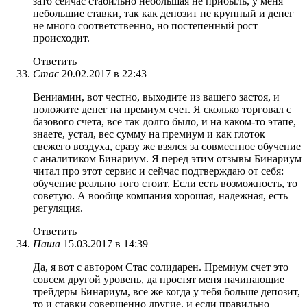
зато сейчас стабильно небольшая не прибыль, у меня
небольшие ставки, так как депозит не крупный и денег
не много соответственно, но постепенный рост
происходит.
Ответить
Стас
20.02.2017 в 22:43
Вениамин, вот честно, выходите из вашего застоя, и
положите денег на премиум счет. Я сколько торговал с
базового счета, все так долго было, и на каком-то этапе,
знаете, устал, вес сумму на премиум и как глоток
свежего воздуха, сразу же взялся за совместное обучение
с аналитиком Бинариум. Я перед этим отзывы Бинариум
читал про этот сервис и сейчас подтверждаю от себя:
обучение реально того стоит. Если есть возможность, то
советую. А вообще компания хорошая, надежная, есть
регуляция.
Ответить
Паша
15.03.2017 в 14:39
Да, я вот с автором Стас солидарен. Премиум счет это
совсем другой уровень, да простят меня начинающие
трейдеры Бинариум, все же когда у тебя больше депозит,
то и ставки совершенно другие, и если правильно