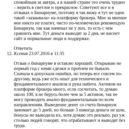
спокойным за завтра, а в нашей стране это очень трудно
– верить в светлое и прекрасное. Советуют все и в
отзывах о Бинариуме, поэтому я так вижу я тут не один
такой «зазаывала» на платформу брокера. Мне за мнение
мое никто не платит, чисто по-человечески рекомендую
Бинариум, так как начинал не у них, то есть с чем
сравнить мне. Тут деньги выводят за 2 дня, не виснет
сайт и нормальные люди в поддержке.
Ответить
Ксения
23.07.2016 в 11:35
Отзыв о бинариуме я оставлю хороший. Открываю не
первый год с ними сделки и проблем не бывало.
Сначала я допускала ошибки, но теперь все совсем по-
другому, ведь уже есть опыт для технического и
фундаментального анализа и рука набита. Активов на
платформе брокера много, если сосчитать, то думаю
около 100, я не берусь более чем за 5 активов, так не
могу проводить анализ фундаментальным по всем
направлениям. Выведение денег со счета бинариум
занимает до 5 дней, но больше 3 никогда деньги не шли,
бонусы не выводила их, хотя думаю это реально, раз уж
столько людей говорят, что отрабатывают и выводят без
труда.