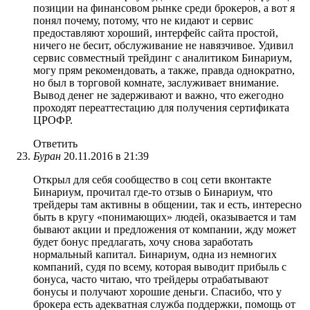
позиции на финансовом рынке среди брокеров, а вот я
понял почему, потому, что не кидают и сервис
предоставляют хороший, интерфейс сайта простой,
ничего не бесит, обслуживание не навязчивое. Удивил
сервис совместный трейдинг с аналитиком Бинариум,
могу прям рекомендовать, а также, правда однократно,
но был в торговой комнате, заслуживает внимание.
Вывод денег не задерживают и важно, что ежегодно
проходят переаттестацию для получения сертификата
ЦРОФР.
Ответить
Буран
20.11.2016 в 21:39
Открыл для себя сообщество в соц сети вконтакте
Бинариум, прочитал где-то отзыв о Бинариум, что
трейдеры там активны в общении, так и есть, интересно
быть в кругу «понимающих» людей, оказывается и там
бывают акции и предложения от компании, жду может
будет бонус предлагать, хочу снова заработать
нормальный капитал. Бинариум, одна из немногих
компаний, судя по всему, которая выводит прибыль с
бонуса, часто читаю, что трейдеры отрабатывают
бонусы и получают хорошие деньги. Спасибо, что у
брокера есть адекватная служба поддержки, помощь от