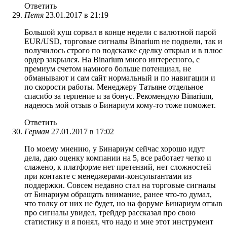
Ответить
Петя
23.01.2017 в 21:19
Большой куш сорвал в конце недели с валютной парой
EUR/USD, торговые сигналы Binarium не подвели, так и
получилось строго по подсказке сделку открыл и в плюс
ордер закрылся. На Binarium много интересного, с
премиум счетом намного больше потенциал, не
обманывают и сам сайт нормальный и по навигации и
по скорости работы. Менеджеру Татьяне отдельное
спасибо за терпение и за бонус. Рекомендую Binarium,
надеюсь мой отзыв о Бинариум кому-то тоже поможет.
Ответить
Герман
27.01.2017 в 17:02
По моему мнению, у Бинариум сейчас хорошо идут
дела, даю оценку компании на 5, все работает четко и
слажено, к платформе нет претензий, нет сложностей
при контакте с менеджерами-консультантами из
поддержки. Совсем недавно стал на торговые сигналы
от Бинариум обращать внимание, ранее что-то думал,
что толку от них не будет, но на форуме Бинариум отзыв
про сигналы увидел, трейдер рассказал про свою
статистику и я понял, что надо и мне этот инструмент