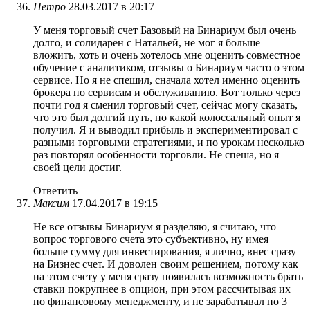
Петро
28.03.2017 в 20:17
У меня торговый счет Базовый на Бинариум был очень
долго, и солидарен с Натальей, не мог я больше
вложить, хоть и очень хотелось мне оценить совместное
обучение с аналитиком, отзывы о Бинариум часто о этом
сервисе. Но я не спешил, сначала хотел именно оценить
брокера по сервисам и обслуживанию. Вот только через
почти год я сменил торговый счет, сейчас могу сказать,
что это был долгий путь, но какой колоссальный опыт я
получил. Я и выводил прибыль и экспериментировал с
разными торговыми стратегиями, и по урокам несколько
раз повторял особенности торговли. Не спеша, но я
своей цели достиг.
Ответить
Максим
17.04.2017 в 19:15
Не все отзывы Бинариум я разделяю, я считаю, что
вопрос торгового счета это субъективно, ну имея
больше сумму для инвестирования, я лично, внес сразу
на Бизнес счет. И доволен своим решением, потому как
на этом счету у меня сразу появилась возможность брать
ставки покрупнее в опцион, при этом рассчитывая их
по финансовому менеджменту, и не зарабатывал по 3