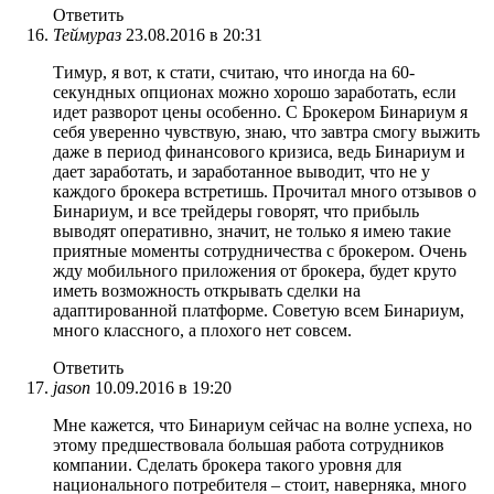
Ответить
Теймураз
23.08.2016 в 20:31
Тимур, я вот, к стати, считаю, что иногда на 60-
секундных опционах можно хорошо заработать, если
идет разворот цены особенно. С Брокером Бинариум я
себя уверенно чувствую, знаю, что завтра смогу выжить
даже в период финансового кризиса, ведь Бинариум и
дает заработать, и заработанное выводит, что не у
каждого брокера встретишь. Прочитал много отзывов о
Бинариум, и все трейдеры говорят, что прибыль
выводят оперативно, значит, не только я имею такие
приятные моменты сотрудничества с брокером. Очень
жду мобильного приложения от брокера, будет круто
иметь возможность открывать сделки на
адаптированной платформе. Советую всем Бинариум,
много классного, а плохого нет совсем.
Ответить
jason
10.09.2016 в 19:20
Мне кажется, что Бинариум сейчас на волне успеха, но
этому предшествовала большая работа сотрудников
компании. Сделать брокера такого уровня для
национального потребителя – стоит, наверняка, много