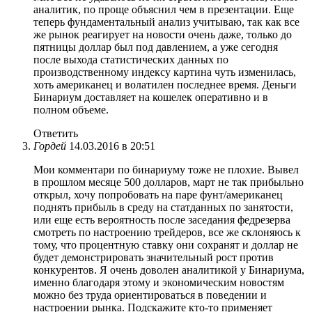
аналитик, по проще объяснил чем в презентации. Еще
теперь фундаментальный анализ учитываю, так как все
же рынок реагирует на новости очень даже, только до
пятницы доллар был под давлением, а уже сегодня
после выхода статистических данных по
производственному индексу картина чуть изменилась,
хоть американец и волатилен последнее время. Деньги
Бинариум доставляет на кошелек оперативно и в
полном объеме.
Ответить
Гордей
14.03.2016 в 20:51
Мои комментари по бинариуму тоже не плохие. Вывел
в прошлом месяце 500 долларов, март не так прибыльно
открыл, хочу попробовать на паре фунт/американец
поднять прибыль в среду на статданных по занятости,
или еще есть вероятность после заседания федрезерва
смотреть по настроению трейдеров, все же склоняюсь к
тому, что процентную ставку они сохранят и доллар не
будет демонстрировать значительный рост против
конкурентов. Я очень доволен аналитикой у Бинариума,
именно благодаря этому и экономическим новостям
можно без труда ориентироваться в поведении и
настроении рынка. Подскажите кто-то применяет