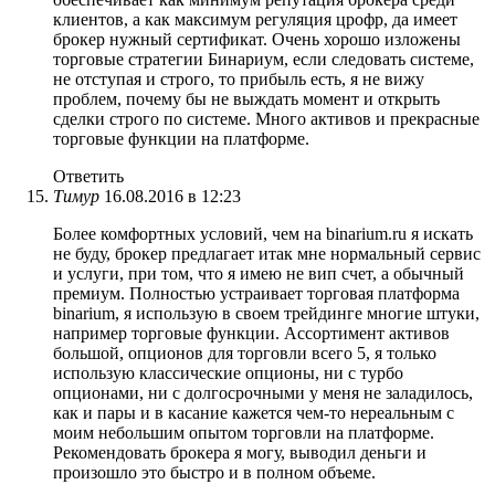
клиентов, а как максимум регуляция црофр, да имеет
брокер нужный сертификат. Очень хорошо изложены
торговые стратегии Бинариум, если следовать системе,
не отступая и строго, то прибыль есть, я не вижу
проблем, почему бы не выждать момент и открыть
сделки строго по системе. Много активов и прекрасные
торговые функции на платформе.
Ответить
Тимур
16.08.2016 в 12:23
Более комфортных условий, чем на binarium.ru я искать
не буду, брокер предлагает итак мне нормальный сервис
и услуги, при том, что я имею не вип счет, а обычный
премиум. Полностью устраивает торговая платформа
binarium, я использую в своем трейдинге многие штуки,
например торговые функции. Ассортимент активов
большой, опционов для торговли всего 5, я только
использую классические опционы, ни с турбо
опционами, ни с долгосрочными у меня не заладилось,
как и пары и в касание кажется чем-то нереальным с
моим небольшим опытом торговли на платформе.
Рекомендовать брокера я могу, выводил деньги и
произошло это быстро и в полном объеме.