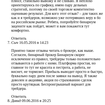
плюсе, стабильно вывожу и не сливаю. Я неплохо
ориентируюсь по графику, имею пару дельных
стратегий, поэтому по своей торговле компетентно
оцениваю результат. Для кого этот отзыв? – для таких же
как и я трейдеров, возможно уже потерявших веру в бо
на российском рынке. Ребята, попробуйте бинариум
зацените как пойдет, может и вам покажется тут
комфортно.
Ответить
Сыч
16.05.2016 в 14:23
Приятно такие отзывы читать о брокере, как выше.
Согласен, бинарный брокер Бинариум скорее
исключение из правил, трейдеры только положительно
отзываются о работе с ними. Платформа простая, но
главное то тут не красота и пестрота, а работа, не
виснет, не тормозит. Прибыль выводит просто и быстро,
буквально пару днем после заявки на вывод. Я также
доволен и акциями, акция по страхованию сделок
просто крутяцкая. Беспроигрышный вариант для
трейдера.
Ответить
Давид
09.06.2016 в 20:25