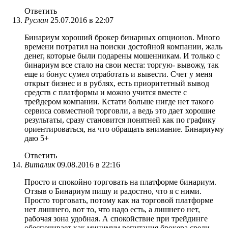
Ответить
Руслан
25.07.2016 в 22:07
Бинариум хороший брокер бинарных опционов. Много
времени потратил на поиски достойной компании, жаль
денег, которые были подарены мошенникам. И только с
бинариум все стало на свои места: торгую- вывожу, так
еще и бонус сумел отработать и вывести. Счет у меня
открыт бизнес и в рублях, есть приоритетный вывод
средств с платформы и можно учится вместе с
трейдером компании. Кстати больше нигде нет такого
сервиса совместной торговли, а ведь это дает хорошие
результаты, сразу становится понятней как по графику
ориентироваться, на что обращать внимание. Бинариуму
даю 5+
Ответить
Виталик
09.08.2016 в 22:16
Просто и спокойно торговать на платформе бинариум.
Отзыв о Бинариум пишу и радостно, что я с ними.
Просто торговать, потому как на торговой платформе
нет лишнего, вот то, что надо есть, а лишнего нет,
рабочая зона удобная. А спокойствие при трейдинге
обеспечивает как минимум репутация брокера среди