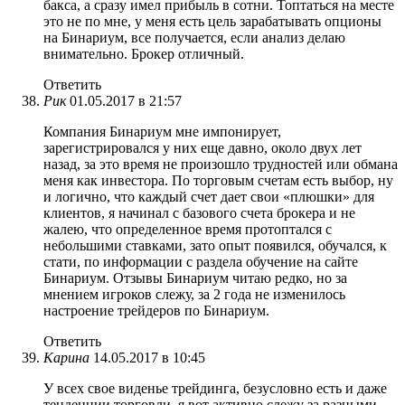
бакса, а сразу имел прибыль в сотни. Топтаться на месте
это не по мне, у меня есть цель зарабатывать опционы
на Бинариум, все получается, если анализ делаю
внимательно. Брокер отличный.
Ответить
Рик
01.05.2017 в 21:57
Компания Бинариум мне импонирует,
зарегистрировался у них еще давно, около двух лет
назад, за это время не произошло трудностей или обмана
меня как инвестора. По торговым счетам есть выбор, ну
и логично, что каждый счет дает свои «плюшки» для
клиентов, я начинал с базового счета брокера и не
жалею, что определенное время протоптался с
небольшими ставками, зато опыт появился, обучался, к
стати, по информации с раздела обучение на сайте
Бинариум. Отзывы Бинариум читаю редко, но за
мнением игроков слежу, за 2 года не изменилось
настроение трейдеров по Бинариум.
Ответить
Карина
14.05.2017 в 10:45
У всех свое виденье трейдинга, безусловно есть и даже
тенденции торговли, я вот активно слежу за разными