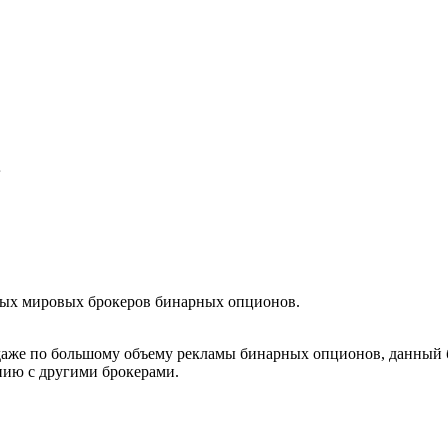
в
пных мировых брокеров бинарных опционов.
аже по большому объему рекламы бинарных опционов, данный бр
нию с другими брокерами.