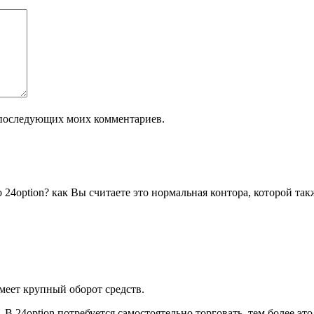
ля последующих моих комментариев.
о 24option? как Вы считаете это нормальная контора, которой та
имеет крупный оборот средств.
В 24option потребуется самостоятельно торговать, тем более эт