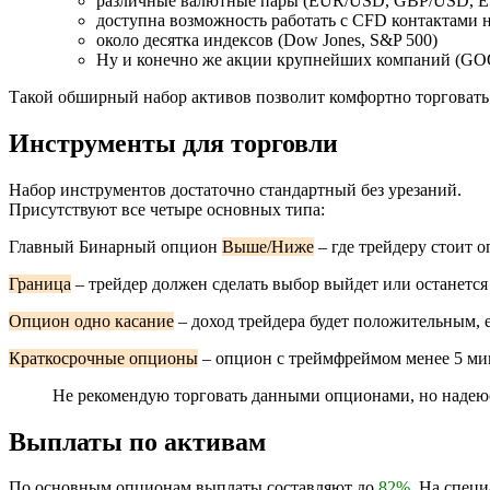
различные валютные пары (EUR/USD, GBP/USD, EU
доступна возможность работать с CFD контактами на
около десятка индексов (Dow Jones, S&P 500)
Ну и конечно же акции крупнейших компаний (
Такой обширный набор активов позволит комфортно торговать
Инструменты для торговли
Набор инструментов достаточно стандартный без урезаний.
Присутствуют все четыре основных типа:
Главный Бинарный опцион
Выше/Ниже
– где трейдеру стоит 
Граница
– трейдер должен сделать выбор выйдет или останется
Опцион одно касание
– доход трейдера будет положительным, 
Краткосрочные опционы
– опцион с треймфреймом менее 5 мин
Не рекомендую торговать данными опционами, но надею
Выплаты по активам
По основным опционам выплаты составляют до
82%
. На спец