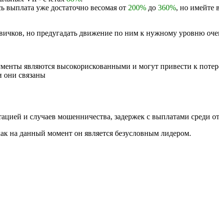
сь выплата уже достаточно весомая от
200%
до
360%
, но имейте 
вичков, но предугадать движение по ним к нужному уровню очен
енты являются высокорискованными и могут привести к потере
и они связаны
тацией и случаев мошенничества, задержек с выплатами среди от
 как на данный момент он является безусловным лидером.