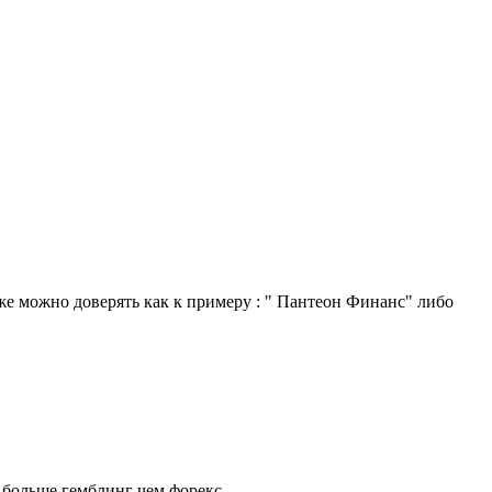
кже можно доверять как к примеру : " Пантеон Финанс" либо
о больше гемблинг чем форекс