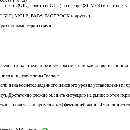
R/JPY и т.д)
: нефть (OIL), золото (GOLD) и серебро (SILVER) и не только.
GOOGLE, APPLE, BMW, FACEBOOK и другие)
 различными стратегиями.
определить за отведенное время экспирации как закроется опцио
 цена в определенном “канале”.
если цена коснётся заданного ценового уровня установленным б
ут. Достаточно сложно оценить ситуацию на рынке в этом перио
сь вы найдете как применить эффективней данный тип опционо
иальных VIP- счетах
88%
.