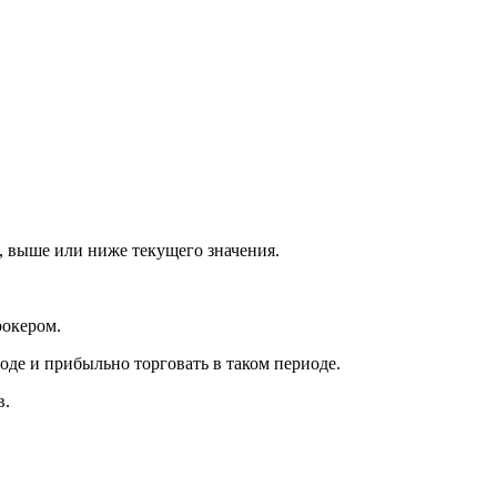
н, выше или ниже текущего значения.
рокером.
де и прибыльно торговать в таком периоде.
в.