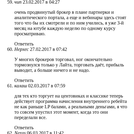
чип
23.02.2017 в 04:27
очень продвинутый брокер в плане партнерки и
аналитического портала, а еще и вебинары здесь стоят
того что бы их смотрели и по ним учились, я уже 3-й
месяц на ютубе каждую неделю по одному курсу
просматриваю.
Ответить
Нерхес
27.02.2017 в 07:42
У многих брокеров торговал, ног окончательно
тормознулся только у Лайта, торговать даёт, прибыль
выводит, а больше ничего и не надо.
Ответить
калаш
02.03.2017 в 07:59
для тех кто торгует на центовиках и классике теперь
действует программа начисления внутреннего ребейта
не как раньше LP балами, а реальными деньгами, я что
то совсем упустил этот момент, когда это они
переделали все.
Ответить
Neras
06.03.2017 в 11:42