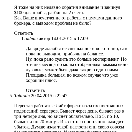
Я тоже на них недавно обратил внимание и закинул
$100 для пробы, разбив на 2 счета.
Как Ваше впечатление от работы с паммами данного
брокера, с выводом проблем не было?
Ответить
admin
автор
14.01.2015 в 17:09
Да вроде жалоб я не слышал не от кого точно, сам
пока не выводил, прибыль на балансе.
Ну, пока рано судить это больше эксперимент. Но
эти два месяца по моим отобранным паммам явно
лузовые, может быть даже закрою один памм.
Площадка большая, во всяком случае что уже
хороший плюс.
Ответить
Tatarkin
20.04.2015 в 22:47
Перестал работать с Лайт форекс из-за их постоянных
подвисаний серверов. Бывает через день, бывает раз в
три-четыре дня, но виснет обязательно. По 5, по 10,
бывает и по 20 минут. Из-за этого постоянно выходит
убыток. Думаю из-за такой наглости они скоро совсем