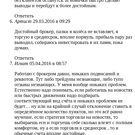
без клиентов останутся. И новички быстро сделаю
выводы и перейдут к более достойным.
Ответить
Артист
29.03.2016 в 09:29
Достойный брокер, палки в колёса не вставляет, я
торгую в среднесрок, вполне нормуль. прибыль пару раз
выводил, собираюсь инвестировать в их памм, пока
думаю.
Ответить
Игнат
05.04.2016 в 08:57
Работаю с брокером давно, никаких подвисаний и
реквотов. Тут либо трейдуны незнающие, либо тупо
отзывы незнающих. У меня вообще никаких проблем.
Естественно надо понимать, если работаешь на новостях
или быстрых движениях надо подбирать
соответствующий вид счёта и никаких проблемм не
будет… ну или на крайний случай отклонение ставить в
определённое количество пунктов, но это всё равно
мучение, если стратегия торговли на новостях, то
выбираешь есн и торгуешь себе сколько влезет с полным
комфортом, ну а если торговля в среднесрок , то и
обычные счета вполне достойные.