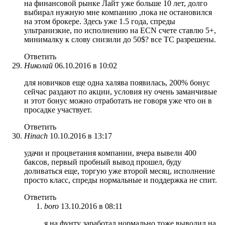
на финансовой рынке Лайт уже больше 10 лет, долго
выбирал нужную мне компанию ,пока не остановился
на этом брокере. Здесь уже 1.5 года, спреды
ультранизкие, по исполнению на ECN счете ставлю 5+,
минималку к слову снизили до 50$? все ТС разрешены.
Ответить
Николай
06.10.2016 в 10:02
для новичков еще одна халява появилась, 200% бонус
сейчас раздают по акции, условия ну очень заманчивые
и этот бонус можно отработать не говоря уже что он в
просадке участвует.
Ответить
Hinach
10.10.2016 в 13:17
удачи и процветания компании, вчера вывели 400
баксов, первый пробный вывод прошел, буду
доливаться еще, торгую уже второй месяц, исполнение
просто класс, спреды нормальные и поддержка не спит.
Ответить
boro
13.10.2016 в 08:11
я на фунту заработал нормально тоже выводил на