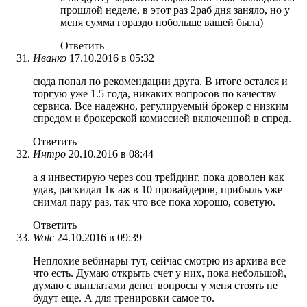
прошлой неделе, в этот раз 2раб дня заняло, но у
меня сумма гораздо побольше вашей была)
Ответить
Иванко
17.10.2016 в 05:32
сюда попал по рекомендации друга. В итоге остался и
торгую уже 1.5 года, никаких вопросов по качеству
сервиса. Все надежно, регулируемый брокер с низким
спредом и брокерской комиссией включенной в спред.
Ответить
Интро
20.10.2016 в 08:44
а я инвестирую через соц трейдинг, пока доволен как
удав, раскидал 1к аж в 10 провайдеров, прибыль уже
снимал пару раз, так что все пока хорошо, советую.
Ответить
Wolc
24.10.2016 в 09:39
Неплохие вебинары тут, сейчас смотрю из архива все
что есть. Думаю открыть счет у них, пока небольшой,
думаю с выплатами денег вопросы у меня стоять не
будут еще. А для тренировки самое то.