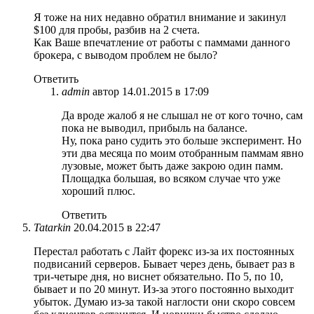
Я тоже на них недавно обратил внимание и закинул
$100 для пробы, разбив на 2 счета.
Как Ваше впечатление от работы с паммами данного
брокера, с выводом проблем не было?
Ответить
admin
автор
14.01.2015 в 17:09
Да вроде жалоб я не слышал не от кого точно, сам
пока не выводил, прибыль на балансе.
Ну, пока рано судить это больше эксперимент. Но
эти два месяца по моим отобранным паммам явно
лузовые, может быть даже закрою один памм.
Площадка большая, во всяком случае что уже
хороший плюс.
Ответить
Tatarkin
20.04.2015 в 22:47
Перестал работать с Лайт форекс из-за их постоянных
подвисаний серверов. Бывает через день, бывает раз в
три-четыре дня, но виснет обязательно. По 5, по 10,
бывает и по 20 минут. Из-за этого постоянно выходит
убыток. Думаю из-за такой наглости они скоро совсем