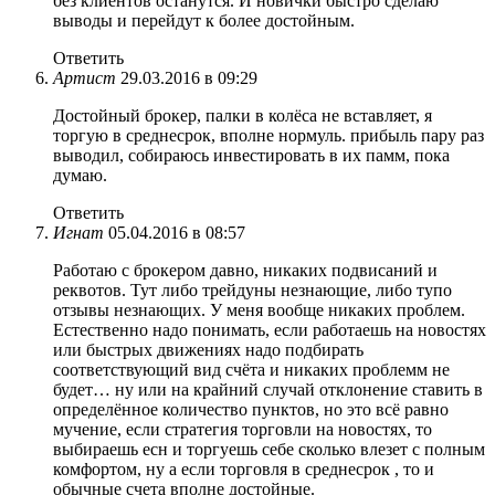
без клиентов останутся. И новички быстро сделаю
выводы и перейдут к более достойным.
Ответить
Артист
29.03.2016 в 09:29
Достойный брокер, палки в колёса не вставляет, я
торгую в среднесрок, вполне нормуль. прибыль пару раз
выводил, собираюсь инвестировать в их памм, пока
думаю.
Ответить
Игнат
05.04.2016 в 08:57
Работаю с брокером давно, никаких подвисаний и
реквотов. Тут либо трейдуны незнающие, либо тупо
отзывы незнающих. У меня вообще никаких проблем.
Естественно надо понимать, если работаешь на новостях
или быстрых движениях надо подбирать
соответствующий вид счёта и никаких проблемм не
будет… ну или на крайний случай отклонение ставить в
определённое количество пунктов, но это всё равно
мучение, если стратегия торговли на новостях, то
выбираешь есн и торгуешь себе сколько влезет с полным
комфортом, ну а если торговля в среднесрок , то и
обычные счета вполне достойные.