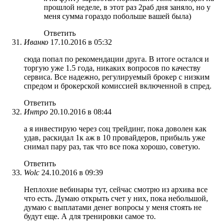
прошлой неделе, в этот раз 2раб дня заняло, но у
меня сумма гораздо побольше вашей была)
Ответить
Иванко
17.10.2016 в 05:32
сюда попал по рекомендации друга. В итоге остался и
торгую уже 1.5 года, никаких вопросов по качеству
сервиса. Все надежно, регулируемый брокер с низким
спредом и брокерской комиссией включенной в спред.
Ответить
Интро
20.10.2016 в 08:44
а я инвестирую через соц трейдинг, пока доволен как
удав, раскидал 1к аж в 10 провайдеров, прибыль уже
снимал пару раз, так что все пока хорошо, советую.
Ответить
Wolc
24.10.2016 в 09:39
Неплохие вебинары тут, сейчас смотрю из архива все
что есть. Думаю открыть счет у них, пока небольшой,
думаю с выплатами денег вопросы у меня стоять не
будут еще. А для тренировки самое то.