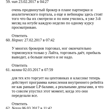
чип
23.02.2017 в 04:27
очень продвинутый брокер в плане партнерки и
аналитического портала, а еще и вебинары здесь стоят
того что бы их смотрели и по ним учились, я уже 3-й
месяц на ютубе каждую неделю по одному курсу
просматриваю.
Ответить
Нерхес
27.02.2017 в 07:42
У многих брокеров торговал, ног окончательно
тормознулся только у Лайта, торговать даёт, прибыль
выводит, а больше ничего и не надо.
Ответить
калаш
02.03.2017 в 07:59
для тех кто торгует на центовиках и классике теперь
действует программа начисления внутреннего ребейта
не как раньше LP балами, а реальными деньгами, я что
то совсем упустил этот момент, когда это они
переделали все.
Ответить
Neras
06.03.2017 в 11:42