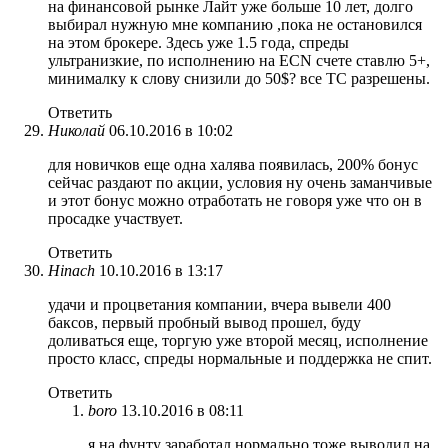
на финансовой рынке Лайт уже больше 10 лет, долго
выбирал нужную мне компанию ,пока не остановился
на этом брокере. Здесь уже 1.5 года, спреды
ультранизкие, по исполнению на ECN счете ставлю 5+,
минималку к слову снизили до 50$? все ТС разрешены.
Ответить
Николай
06.10.2016 в 10:02
для новичков еще одна халява появилась, 200% бонус
сейчас раздают по акции, условия ну очень заманчивые
и этот бонус можно отработать не говоря уже что он в
просадке участвует.
Ответить
Hinach
10.10.2016 в 13:17
удачи и процветания компании, вчера вывели 400
баксов, первый пробный вывод прошел, буду
доливаться еще, торгую уже второй месяц, исполнение
просто класс, спреды нормальные и поддержка не спит.
Ответить
boro
13.10.2016 в 08:11
я на фунту заработал нормально тоже выводил на