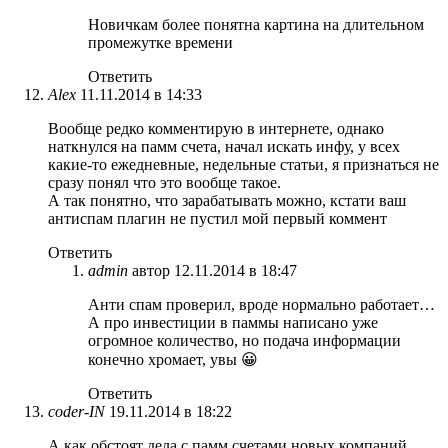
Новичкам более понятна картина на длительном
промежутке времени
Ответить
Alex
11.11.2014 в 14:33
Вообще редко комментирую в интернете, однако
наткнулся на памм счета, начал искать инфу, у всех
какие-то ежедневные, недельные статьи, я признаться не
сразу понял что это вообще такое.
А так понятно, что зарабатывать можно, кстати ваш
антиспам плагин не пустил мой первый коммент
Ответить
admin
автор
12.11.2014 в 18:47
Анти спам проверил, вроде нормально работает…
А про инвестиции в паммы написано уже
огромное количество, но подача информации
конечно хромает, увы 😀
Ответить
coder-IN
19.11.2014 в 18:22
А как обстоят дела с памм счетами новых компаний,