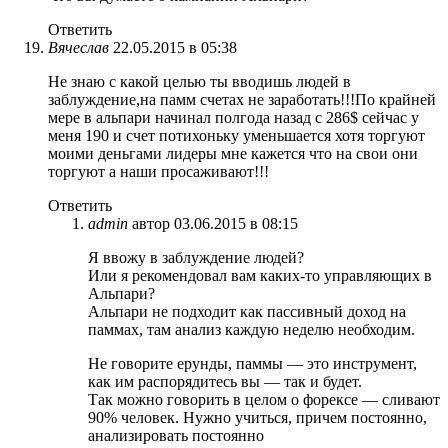
Ответить
Вячеслав
22.05.2015 в 05:38
Не знаю с какой целью ты вводишь людей в
заблуждение,на памм счетах не заработать!!!По крайней
мере в альпари начинал полгода назад с 286$ сейчас у
меня 190 и счет потихоньку уменьшается хотя торгуют
моими деньгами лидеры мне кажется что на свои они
торгуют а наши просаживают!!!
Ответить
admin
автор
03.06.2015 в 08:15
Я ввожу в заблуждение людей?
Или я рекомендовал вам каких-то управляющих в
Альпари?
Альпари не подходит как пассивный доход на
паммах, там анализ каждую неделю необходим.
Не говорите ерунды, паммы — это инструмент,
как им распорядитесь вы — так и будет.
Так можно говорить в целом о форексе — сливают
90% человек. Нужно учиться, причем постоянно,
анализировать постоянно