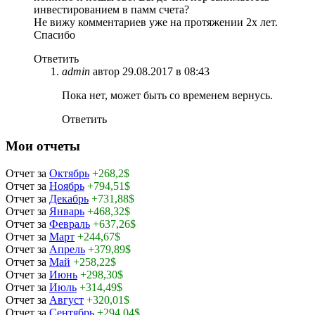
инвестированием в памм счета?
Не вижу комментариев уже на протяжении 2х лет.
Спасибо
Ответить
admin
автор
29.08.2017 в 08:43
Пока нет, может быть со временем вернусь.
Ответить
Мои отчеты
Отчет за
Октябрь
+268,2$
Отчет за
Ноябрь
+794,51$
Отчет за
Декабрь
+731,88$
Отчет за
Январь
+468,32$
Отчет за
Февраль
+637,26$
Отчет за
Март
+244,67$
Отчет за
Апрель
+379,89$
Отчет за
Май
+258,22$
Отчет за
Июнь
+298,30$
Отчет за
Июль
+314,49$
Отчет за
Август
+320,01$
Отчет за
Сентябрь
+294,04$