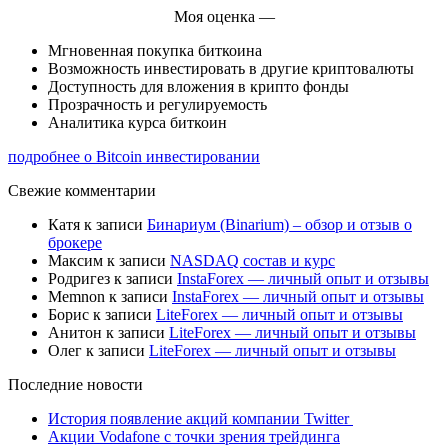
Моя оценка —
Мгновенная покупка биткоина
Возможность инвестировать в другие криптовалюты
Доступность для вложения в крипто фонды
Прозрачность и регулируемость
Аналитика курса биткоин
подробнее о Bitcoin инвестировании
Свежие комментарии
Катя
к записи
Бинариум (Binarium) – обзор и отзыв о
брокере
Максим
к записи
NASDAQ состав и курс
Родригез
к записи
InstaForex — личный опыт и отзывы
Memnon
к записи
InstaForex — личный опыт и отзывы
Борис
к записи
LiteForex — личный опыт и отзывы
Анитон
к записи
LiteForex — личный опыт и отзывы
Олег
к записи
LiteForex — личный опыт и отзывы
Последние новости
История появление акций компании Twitter
Акции Vodafone с точки зрения трейдинга