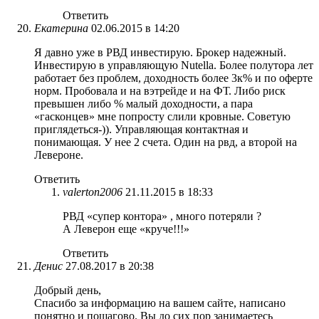
Ответить
Екатерина
02.06.2015 в 14:20
Я давно уже в РВД инвестирую. Брокер надежный.
Инвестирую в управляющую Nutella. Более полутора лет
работает без проблем, доходность более 3к% и по оферте
норм. Пробовала и на вэтрейде и на ФТ. Либо риск
превышен либо % малый доходности, а пара
«гасконцев» мне попросту слили кровные. Советую
приглядеться-)). Управляющая контактная и
понимающая. У нее 2 счета. Один на рвд, а второй на
Левероне.
Ответить
valerton2006
21.11.2015 в 18:33
РВД «супер контора» , много потеряли ?
А Леверон еще «круче!!!»
Ответить
Денис
27.08.2017 в 20:38
Добрый день,
Спасибо за информацию на вашем сайте, написано
понятно и пошагово. Вы до сих пор занимаетесь