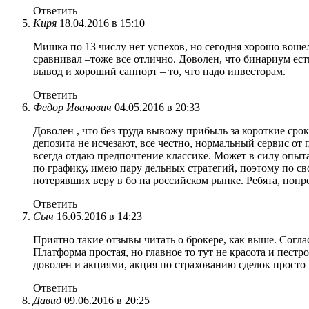
Ответить
Киря
18.04.2016 в 15:10
Мишка по 13 числу нет успехов, но сегодня хорошо вошел
сравнивал –тоже все отлично. Доволен, что бинариум ес
вывод и хороший саппорт – то, что надо инвесторам.
Ответить
Федор Иванович
04.05.2016 в 20:33
Доволен , что без труда вывожу прибыль за короткие срок
депозита не исчезают, все честно, нормальный сервис от 
всегда отдаю предпочтение классике. Может в силу опыта
по графику, имею пару дельных стратегий, поэтому по сво
потерявших веру в бо на российском рынке. Ребята, попр
Ответить
Сыч
16.05.2016 в 14:23
Приятно такие отзывы читать о брокере, как выше. Согл
Платформа простая, но главное то тут не красота и пестр
доволен и акциями, акция по страхованию сделок просто
Ответить
Давид
09.06.2016 в 20:25