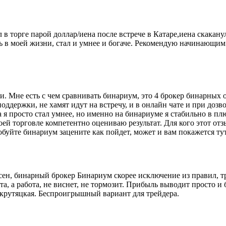
 в торге парой доллар/иена после встрече в Катаре,иена скакан
ть в моей жизни, стал и умнее и богаче. Рекомендую начинающи
и. Мне есть с чем сравнивать бинариум, это 4 брокер бинарных о
поддержки, не хамят идут на встречу, и в онлайн чате и при доз
 я просто стал умнее, но именно на бинариуме я стабильно в п
ей торговле компетентно оцениваю результат. Для кого этот отз
обуйте бинариум зацените как пойдет, может и вам покажется ту
асен, бинарный брокер Бинариум скорее исключение из правил, т
ота, а работа, не виснет, не тормозит. Прибыль выводит просто и
 крутяцкая. Беспроигрышный вариант для трейдера.