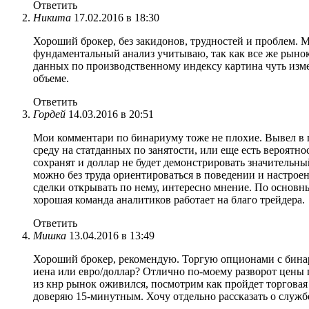
Ответить
Никита
17.02.2016 в 18:30
Хороший брокер, без закидонов, трудностей и проблем. М
фундаментальный анализ учитываю, так как все же рынок 
данных по производственному индексу картина чуть изме
объеме.
Ответить
Гордей
14.03.2016 в 20:51
Мои комментари по бинариуму тоже не плохие. Вывел в п
среду на статданных по занятости, или еще есть вероятно
сохранят и доллар не будет демонстрировать значительн
можно без труда ориентироваться в поведении и настрое
сделки открывать по нему, интересно мнение. По основн
хорошая команда аналитиков работает на благо трейдера.
Ответить
Мишка
13.04.2016 в 13:49
Хороший брокер, рекомендую. Торгую опционами с бинари
иена или евро/доллар? Отлично по-моему разворот цены 
из кнр рынок оживился, посмотрим как пройдет торговая 
доверяю 15-минутным. Хочу отдельно рассказать о служб