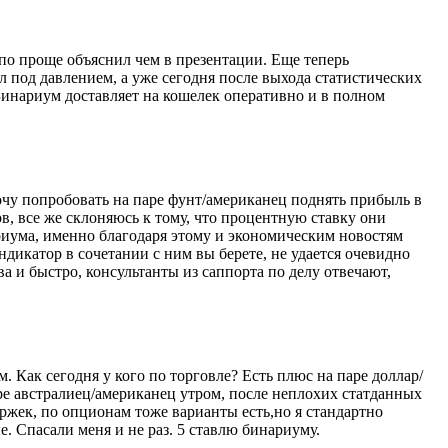
 по проще объяснил чем в презентации. Еще теперь
л под давлением, а уже сегодня после выхода статистических
Бинариум доставляет на кошелек оперативно и в полном
очу попробовать на паре фунт/американец поднять прибыль в
ов, все же склоняюсь к тому, что процентную ставку они
ариума, именно благодаря этому и экономическим новостям
дикатор в сочетании с ним вы берете, не удается очевидно
 и быстро, консультанты из саппорта по делу отвечают,
Как сегодня у кого по торговле? Есть плюс на паре доллар/
ре австралиец/американец утром, после неплохих статданных
ржек, по опционам тоже варианты есть,но я стандартно
. Спасали меня и не раз. 5 ставлю бинариуму.