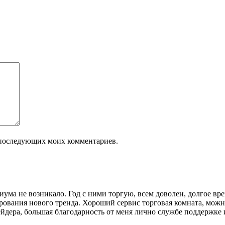
ля последующих моих комментариев.
ума не возникало. Год с ними торгую, всем доволен, долгое врем
рования нового тренда. Хороший сервис торговая комната, можно
ейдера, большая благодарность от меня лично службе поддержке 