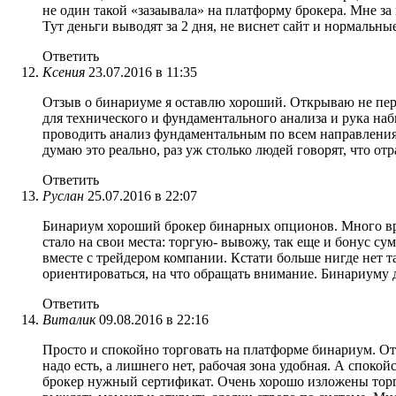
не один такой «зазаывала» на платформу брокера. Мне за 
Тут деньги выводят за 2 дня, не виснет сайт и нормальны
Ответить
Ксения
23.07.2016 в 11:35
Отзыв о бинариуме я оставлю хороший. Открываю не первы
для технического и фундаментального анализа и рука наби
проводить анализ фундаментальным по всем направлениям.
думаю это реально, раз уж столько людей говорят, что от
Ответить
Руслан
25.07.2016 в 22:07
Бинариум хороший брокер бинарных опционов. Много вре
стало на свои места: торгую- вывожу, так еще и бонус су
вместе с трейдером компании. Кстати больше нигде нет та
ориентироваться, на что обращать внимание. Бинариуму 
Ответить
Виталик
09.08.2016 в 22:16
Просто и спокойно торговать на платформе бинариум. Отз
надо есть, а лишнего нет, рабочая зона удобная. А спок
брокер нужный сертификат. Очень хорошо изложены торгов