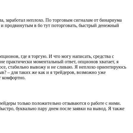
ула, заработал неплохо. По торговым сигналам от бинариума
м и продвинутым в бо тут поторговать, быстрый денежный
пционов, где я торгую. И что могу написать, средства с
воне практически моментальный ответ, опционов хватает, я
люсе, стабильно вывожу и не сливаю. Я неплохо ориентируюсь
ыв? – для таких же как и я трейдеров, возможно уже
т комфортно.
рейдеры только положительно отзываются о работе с ними.
 быстро, буквально пару днем после заявки на вывод. Я также