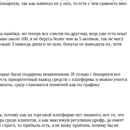
нариум, так как начинал не у них, то есть с чем сравнить мне.
 ошибки, но теперь все совсем по-другому, ведь уже есть опыт
ю около 100, я не берусь более чем за 5 активов, так не могу
льше 3 никогда деньги не шли, бонусы не выводила их, хотя
торые были подарены мошенникам. И только с бинариум все
х, есть приоритетный вывод средств с платформы и можно учится
льтаты, сразу становится понятней как по графику
, потому как на торговой платформе нет лишнего, вот то, что
ра среди клиентов, а как максимум регуляция црофр, да имеет
строго, то прибыль есть, я не вижу проблем, почему бы не