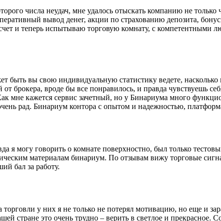
оторого числа неудач, мне удалось отыскать компанию не тольк
еративный вывод денег, акции по страхованию депозита, бонусна
счет и теперь испытываю торговую комнату, с компетентными лю
жет быть вы свою индивидуальную статистику ведете, наскольк
от брокера, вроде бы все понравилось, и правда чувствуешь себя,
 Как мне кажется сервис зачетный, но у Бинариума много функц
 очень рад. Бинариум контора с опытом и надежностью, платформ
а я могу говорить о комнате поверхностно, был только тестовы
ическим материалам бинариум. По отзывам вижу торговые сигнал
ий бал за работу.
а торговли у них я не только не потерял мотивацию, но еще и зар
шей стране это очень трудно – верить в светлое и прекрасное. С