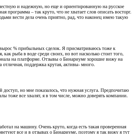
о честную и надежную, но еще и ориентированную на русское
я программа – так круто, что не хватает слов описать восторг.
дьми вести дела очень приятно, рад, что наконец имею такую
о вырос % прибыльных сделок. Я присматриваюсь тоже к
 как рыба в воде среди своих, но вот насколько стоит того,
ионала на платформе. Отзывы о Бинариуме хорошие вижу на
а отличная, поддержка крутая, активы- много.
й доступ, но мне показалось, что нужная услуга. Предпочитаю
ы тоже все хвалят, я в том числе, можно доверять компании.
аботал на машину. Очень круто, когда есть такая проверенная
оветуют все и в отзывах о Бинариуме, поэтому я так вижу я тут