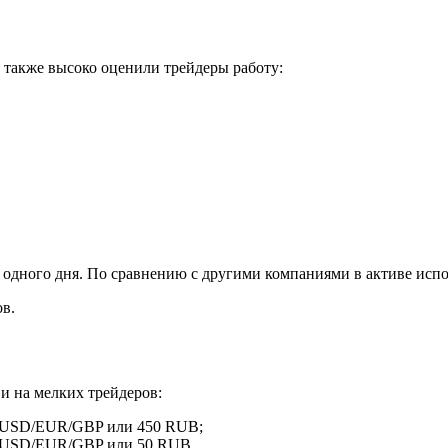
 также высоко оценили трейдеры работу:
е одного дня. По сравнению с другими компаниями в активе ис
в.
и на мелких трейдеров:
 9 USD/EUR/GBP или 450 RUB;
1 USD/EUR/GBP или 50 RUB.