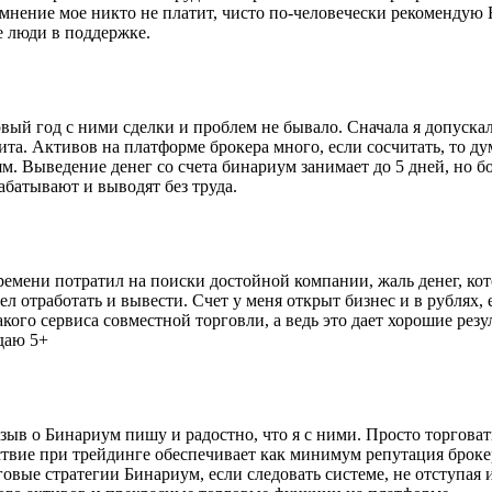
мнение мое никто не платит, чисто по-человечески рекомендую Би
е люди в поддержке.
й год с ними сделки и проблем не бывало. Сначала я допускала
та. Активов на платформе брокера много, если сосчитать, то дума
 Выведение денег со счета бинариум занимает до 5 дней, но бо
рабатывают и выводят без труда.
мени потратил на поиски достойной компании, жаль денег, ко
мел отработать и вывести. Счет у меня открыт бизнес и в рубля
кого сервиса совместной торговли, а ведь это дает хорошие резу
даю 5+
ыв о Бинариум пишу и радостно, что я с ними. Просто торговать
ойствие при трейдинге обеспечивает как минимум репутация броке
ые стратегии Бинариум, если следовать системе, не отступая и 