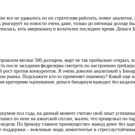
не все не удавалось по их стратегиям работать, помог аналитик,
реагирует на новости очень даже, только до пятницы доллар бы
нилась, хоть американец и волатилен последнее время. Деньги 
рошлом месяце 500 долларов, март не так прибыльно открыл, х
сть после заседания федрезерва смотреть по настроению трейдер
ый рост против конкурентов. Я очень доволен аналитикой у Бин
нии рынка. Подскажите кто-то применяет ишимоку? Какой еще ин
ым критериям оценивания: деньги бинариум выводит без кидалова
умом пол года, на данный момент считаю свой опыт успешным. 
пошел по иене на азиатской сессии, жалею, что прощелкал по па
неделя. По брокеру главное преимущество- вывод денег без заде
е поддержки – вежливые люди, компетентые и стрессоустойчивые