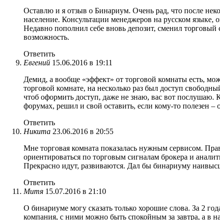
Оставлю и я отзыв о Бинариум. Очень рад, что после нек
население. Консультации менеджеров на русском языке, оп
Недавно пополнил себе вновь депозит, сменил торговый 
возможность.
Ответить
Евгений
15.06.2016 в 19:11
Демид, а вообще «эффект» от торговой комнаты есть, мо
торговой комнате, на несколько раз был доступ свободный 
чтоб оформить доступ, даже не знаю, вас вот послушаю.
форумах, решил и свой оставить, если кому-то полезен –
Ответить
Никита
23.06.2016 в 20:55
Мне торговая комната показалась нужным сервисом. Правд
ориентироваться по торговым сигналам брокера и аналит
Прекрасно идут, развиваются. Дал бы бинариуму наивысш
Ответить
Митя
15.07.2016 в 21:10
О бинариуме могу сказать только хорошие слова. За 2 год
компания, с ними можно быть спокойным за завтра, а в на