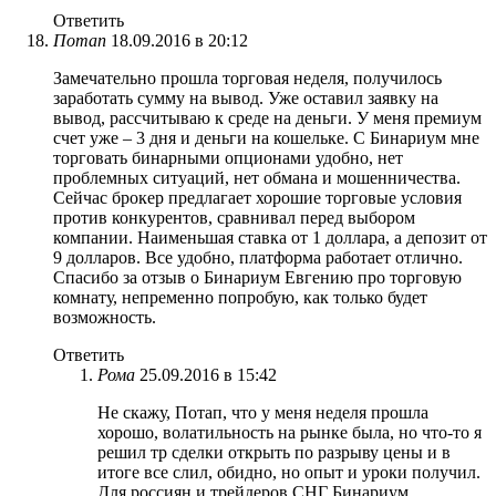
Ответить
Потап
18.09.2016 в 20:12
Замечательно прошла торговая неделя, получилось
заработать сумму на вывод. Уже оставил заявку на
вывод, рассчитываю к среде на деньги. У меня премиум
счет уже – 3 дня и деньги на кошельке. С Бинариум мне
торговать бинарными опционами удобно, нет
проблемных ситуаций, нет обмана и мошенничества.
Сейчас брокер предлагает хорошие торговые условия
против конкурентов, сравнивал перед выбором
компании. Наименьшая ставка от 1 доллара, а депозит от
9 долларов. Все удобно, платформа работает отлично.
Спасибо за отзыв о Бинариум Евгению про торговую
комнату, непременно попробую, как только будет
возможность.
Ответить
Рома
25.09.2016 в 15:42
Не скажу, Потап, что у меня неделя прошла
хорошо, волатильность на рынке была, но что-то я
решил тр сделки открыть по разрыву цены и в
итоге все слил, обидно, но опыт и уроки получил.
Для россиян и трейдеров СНГ Бинариум