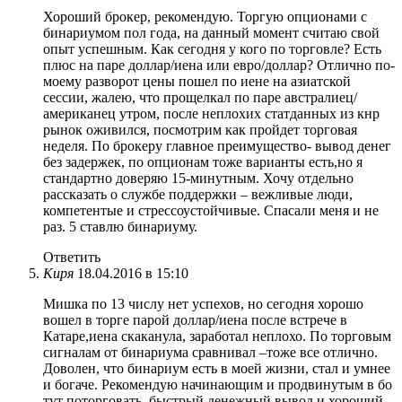
Хороший брокер, рекомендую. Торгую опционами с
бинариумом пол года, на данный момент считаю свой
опыт успешным. Как сегодня у кого по торговле? Есть
плюс на паре доллар/иена или евро/доллар? Отлично по-
моему разворот цены пошел по иене на азиатской
сессии, жалею, что прощелкал по паре австралиец/
американец утром, после неплохих статданных из кнр
рынок оживился, посмотрим как пройдет торговая
неделя. По брокеру главное преимущество- вывод денег
без задержек, по опционам тоже варианты есть,но я
стандартно доверяю 15-минутным. Хочу отдельно
рассказать о службе поддержки – вежливые люди,
компетентые и стрессоустойчивые. Спасали меня и не
раз. 5 ставлю бинариуму.
Ответить
Киря
18.04.2016 в 15:10
Мишка по 13 числу нет успехов, но сегодня хорошо
вошел в торге парой доллар/иена после встрече в
Катаре,иена скаканула, заработал неплохо. По торговым
сигналам от бинариума сравнивал –тоже все отлично.
Доволен, что бинариум есть в моей жизни, стал и умнее
и богаче. Рекомендую начинающим и продвинутым в бо
тут поторговать, быстрый денежный вывод и хороший