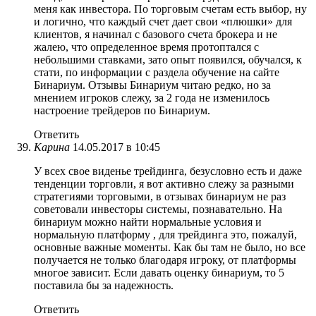
меня как инвестора. По торговым счетам есть выбор, ну
и логично, что каждый счет дает свои «плюшки» для
клиентов, я начинал с базового счета брокера и не
жалею, что определенное время протоптался с
небольшими ставками, зато опыт появился, обучался, к
стати, по информации с раздела обучение на сайте
Бинариум. Отзывы Бинариум читаю редко, но за
мнением игроков слежу, за 2 года не изменилось
настроение трейдеров по Бинариум.
Ответить
Карина
14.05.2017 в 10:45
У всех свое виденье трейдинга, безусловно есть и даже
тенденции торговли, я вот активно слежу за разными
стратегиями торговыми, в отзывах бинариум не раз
советовали инвесторы системы, познавательно. На
бинариум можно найти нормальные условия и
нормальную платформу , для трейдинга это, пожалуй,
основные важные моменты. Как бы там не было, но все
получается не только благодаря игроку, от платформы
многое зависит. Если давать оценку бинариум, то 5
поставила бы за надежность.
Ответить