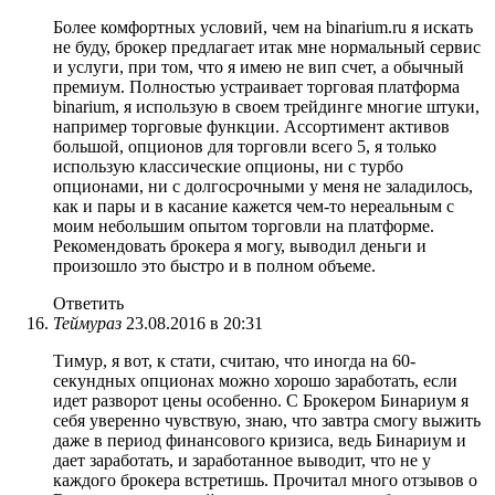
Более комфортных условий, чем на binarium.ru я искать
не буду, брокер предлагает итак мне нормальный сервис
и услуги, при том, что я имею не вип счет, а обычный
премиум. Полностью устраивает торговая платформа
binarium, я использую в своем трейдинге многие штуки,
например торговые функции. Ассортимент активов
большой, опционов для торговли всего 5, я только
использую классические опционы, ни с турбо
опционами, ни с долгосрочными у меня не заладилось,
как и пары и в касание кажется чем-то нереальным с
моим небольшим опытом торговли на платформе.
Рекомендовать брокера я могу, выводил деньги и
произошло это быстро и в полном объеме.
Ответить
Теймураз
23.08.2016 в 20:31
Тимур, я вот, к стати, считаю, что иногда на 60-
секундных опционах можно хорошо заработать, если
идет разворот цены особенно. С Брокером Бинариум я
себя уверенно чувствую, знаю, что завтра смогу выжить
даже в период финансового кризиса, ведь Бинариум и
дает заработать, и заработанное выводит, что не у
каждого брокера встретишь. Прочитал много отзывов о