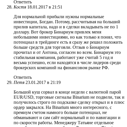
Ответить
Костя
18.01.2017 в 21:51
Для нормальной прибыли нужны нормальные
инвестиции, Богдан. Потому, рассчитывая на больший
прилив капитала, надо и в сделки вкладывать не по 1
доллару. Вот брокер Бинариум привлек меня
небольшими инвестициями, но как только я понял, что
потенциал в трейдинге есть я сразу же решил положить
больше средств для торговли. Отзыв о Бинариум
прочитал и от Антона, согласен во всем. Бинариум это
стабильная компания, работают уже считай 5 год и
весьма успешно, если находятся в числе лидеров среди
брокерских компаний на финансовом рынке РФ.
Ответить
Петя
23.01.2017 в 21:19
Большой куш сорвал в конце недели с валютной парой
EUR/USD, торговые сигналы Binarium не подвели, так и
получилось строго по подсказке сделку открыл и в плюс
ордер закрылся. На Binarium много интересного, с
премиум счетом намного больше потенциал, не
обманывают и сам сайт нормальный и по навигации и
по скорости работы. Менеджеру Татьяне отдельное