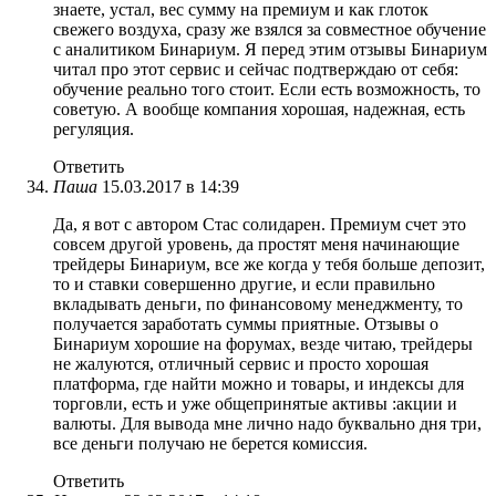
знаете, устал, вес сумму на премиум и как глоток
свежего воздуха, сразу же взялся за совместное обучение
с аналитиком Бинариум. Я перед этим отзывы Бинариум
читал про этот сервис и сейчас подтверждаю от себя:
обучение реально того стоит. Если есть возможность, то
советую. А вообще компания хорошая, надежная, есть
регуляция.
Ответить
Паша
15.03.2017 в 14:39
Да, я вот с автором Стас солидарен. Премиум счет это
совсем другой уровень, да простят меня начинающие
трейдеры Бинариум, все же когда у тебя больше депозит,
то и ставки совершенно другие, и если правильно
вкладывать деньги, по финансовому менеджменту, то
получается заработать суммы приятные. Отзывы о
Бинариум хорошие на форумах, везде читаю, трейдеры
не жалуются, отличный сервис и просто хорошая
платформа, где найти можно и товары, и индексы для
торговли, есть и уже общепринятые активы :акции и
валюты. Для вывода мне лично надо буквально дня три,
все деньги получаю не берется комиссия.
Ответить