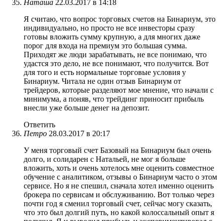
Наташа
22.03.2017 в 14:18
Я считаю, что вопрос торговых счетов на Бинариум, это
индивидуально, но просто не все инвесторы сразу
готовы вложить сумму крупную, а для многих даже
порог для входа на премиум это большая сумма.
Приходят же люди зарабатывать, не все понимаю, что
удастся это дело, не все понимают, что получится. Вот
для того и есть нормальные торговые условия у
Бинариум. Читала не один отзыв Бинариум от
трейдеров, которые разделяют мое мнение, что начали с
минимума, а поняв, что трейдинг приносит прибыль
внесли уже больше денег на депозит.
Ответить
Петро
28.03.2017 в 20:17
У меня торговый счет Базовый на Бинариум был очень
долго, и солидарен с Натальей, не мог я больше
вложить, хоть и очень хотелось мне оценить совместное
обучение с аналитиком, отзывы о Бинариум часто о этом
сервисе. Но я не спешил, сначала хотел именно оценить
брокера по сервисам и обслуживанию. Вот только через
почти год я сменил торговый счет, сейчас могу сказать,
что это был долгий путь, но какой колоссальный опыт я