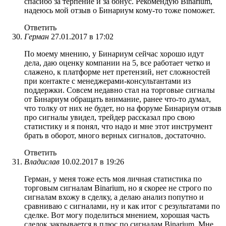
спасибо за терпение и за бонус. Рекомендую Binarium,
надеюсь мой отзыв о Бинариум кому-то тоже поможет.
Ответить
Герман
27.01.2017 в 17:02
По моему мнению, у Бинариум сейчас хорошо идут
дела, даю оценку компании на 5, все работает четко и
слажено, к платформе нет претензий, нет сложностей
при контакте с менеджерами-консультантами из
поддержки. Совсем недавно стал на торговые сигналы
от Бинариум обращать внимание, ранее что-то думал,
что толку от них не будет, но на форуме Бинариум отзыв
про сигналы увидел, трейдер рассказал про свою
статистику и я понял, что надо и мне этот инструмент
брать в оборот, много верных сигналов, достаточно.
Ответить
Владислав
10.02.2017 в 19:26
Герман, у меня тоже есть моя личная статистика по
торговым сигналам Binarium, но я скорее не строго по
сигналам вхожу в сделку, а делаю анализ попутно и
сравниваю с сигналами, ну и как итог с результатами по
сделке. Вот могу поделиться мнением, хорошая часть
сделок закрывается в плюс по сигналам Binarium. Мне