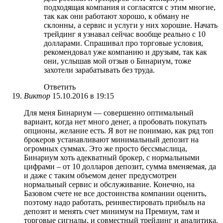
подходящая компания и согласятся с этим многие,
так как они работают хорошо, к обману не
склонны, а сервис и услуги у них хорошие. Начать
трейдинг я узнавал сейчас вообще реально с 10
долларами. Спрашивал про торговые условия,
рекомендовал уже компанию и друзьям, так как
они, услышав мой отзыв о Бинариум, тоже
захотели зарабатывать без труда.
Ответить
Виктор
15.10.2016 в 19:15
Для меня Бинариум — совершенно оптимальный
вариант, когда нет много денег, а пробовать покупать
опционы, желание есть. Я вот не понимаю, как ряд топ
брокеров устанавливают минимальный депозит на
огромных суммах. Это же просто бессмыслица,
Бинариум хоть адекватный брокер, с нормальными
цифрами – от 10 долларов депозит, сумма вменяемая, да
и даже с таким объемом денег предусмотрен
нормальный сервис и обслуживание. Конечно, на
Базовом счете не все достоинства компании оценить,
поэтому надо работать, реинвестировать прибыль на
депозит и менять счет минимум на Премиум, там и
торговые сигналы, и совместный трейдинг и аналитика.