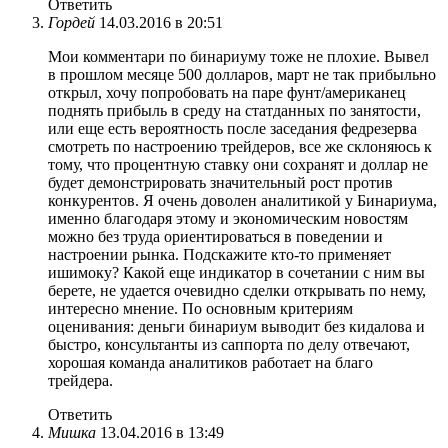
Ответить
Гордей
14.03.2016 в 20:51
Мои комментари по бинариуму тоже не плохие. Вывел
в прошлом месяце 500 долларов, март не так прибыльно
открыл, хочу попробовать на паре фунт/американец
поднять прибыль в среду на статданных по занятости,
или еще есть вероятность после заседания федрезерва
смотреть по настроению трейдеров, все же склоняюсь к
тому, что процентную ставку они сохранят и доллар не
будет демонстрировать значительный рост против
конкурентов. Я очень доволен аналитикой у Бинариума,
именно благодаря этому и экономическим новостям
можно без труда ориентироваться в поведении и
настроении рынка. Подскажите кто-то применяет
ишимоку? Какой еще индикатор в сочетании с ним вы
берете, не удается очевидно сделки открывать по нему,
интересно мнение. По основным критериям
оценивания: деньги бинариум выводит без кидалова и
быстро, консультанты из саппорта по делу отвечают,
хорошая команда аналитиков работает на благо
трейдера.
Ответить
Мишка
13.04.2016 в 13:49