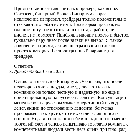
Приятно такие отзывы читать о брокере, как выше.
Согласен, бинарный брокер Бинариум скорее
исключение из правил, трейдеры только положительно
отзываются о работе с ними. Платформа простая, но
главное то тут не красота и пестрота, а работа, не
виснет, не тормозит. Прибыль выводит просто и быстро,
буквально пару днем после заявки на вывод. Я также
доволен и акциями, акция по страхованию сделок
просто крутяцкая. Беспроигрышный вариант для
трейдера.
Ответить
Давид
09.06.2016 в 20:25
Оставлю и я отзыв о Бинариум. Очень рад, что после
некоторого числа неудач, мне удалось отыскать
компанию не только честную и надежную, но еще и
ориентированную на русское население. Консультации
менеджеров на русском языке, оперативный вывод
денег, акции по страхованию депозита, бонусная
программа – так круто, что не хватает слов описать
восторг. Недавно пополнил себе вновь депозит, сменил
торговый счет и теперь испытываю торговую комнату, с
компетентными людьми вести дела очень приятно, рад,