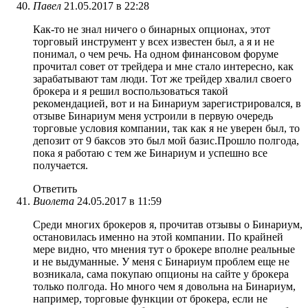
Павел
21.05.2017 в 22:28
Как-то не знал ничего о бинарных опционах, этот
торговый инструмент у всех известен был, а я и не
понимал, о чем речь. На одном финансовом форуме
прочитал совет от трейдера и мне стало интересно, как
зарабатывают там люди. Тот же трейдер хвалил своего
брокера и я решил воспользоваться такой
рекомендацией, вот и на Бинариум зарегистрировался, в
отзыве Бинариум меня устроили в первую очередь
торговые условия компании, так как я не уверен был, то
депозит от 9 баксов это был мой базис.Прошло полгода,
пока я работаю с тем же Бинариум и успешно все
получается.
Ответить
Виолета
24.05.2017 в 11:59
Среди многих брокеров я, прочитав отзывы о Бинариум,
остановилась именно на этой компании. По крайней
мере видно, что мнения тут о брокере вполне реальные
и не выдуманные. У меня с Бинариум проблем еще не
возникала, сама покупаю опционы на сайте у брокера
только полгода. Но много чем я довольна на Бинариум,
например, торговые функции от брокера, если не