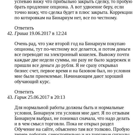
успеваю вижу что прибыльно закрыть сделку, то пробую
брать продление опциона. А вот удвоение беру, если
точно вижу, что сделка будет в плюс закрыта. Коррекции
по котировкам на Бинариум нет, все по честному.
Ответить
Гриша
19.06.2017 в 12:24
Очень рад, что уже второй год на Бинариум покупаю
опционы, тут по-честному все делается, и потом деньги
все переводят на электронный кошелек. Вывожу почти
каждые две недели суммы, ни разу не было задережек и
пришли все деньги до рубля. Я не сразу открывал
бизнес счет, первое время и на базовом был, но условия
мне были приемлемые. Начинающим дают хороший
обучающий курс.
Ответить
Гарик
25.06.2017 в 20:13
Для нормальной работы должны быть и нормальные
условия, Бинариум эти условия мне дает. Я по отзывам
Бинариум выбрал, не понимал сначала, что надо делать
и в чем смысл торговли. Пока не открыл раздел
Обучение на сайте, объяснено там все толково. Пробую
теперь работать самостоятельно и на торговые сигналы