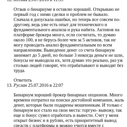
Отзыв о бинариуме я оставлю хороший. Открываю не
первый год с ними сделки и проблем не бывало.
Сначала я допускала ошибки, но теперь все совсем по-
другому, ведь уже есть опыт для технического и
фундаментального анализа и рука набита. Активов на
платформе брокера много, если сосчитать, то думаю
около 100, я не берусь более чем за 5 активов, так не
могу проводить анализ фундаментальным по всем
направлениям. Выведение денег со счета бинариум
занимает до 5 дней, но больше 3 никогда деньги не шли,
бонусы не выводила их, хотя думаю это реально, раз уж
столько людей говорят, что отрабатывают и выводят без
труда.
Ответить
Руслан
25.07.2016 в 22:07
Бинариум хороший брокер бинарных опционов. Много
времени потратил на поиски достойной компании, жаль
денег, которые были подарены мошенникам. И только с
бинариум все стало на свои места: торгую- вывожу, так
еще и бонус сумел отработать и вывести. Счет у меня
открыт бизнес и в рублях, есть приоритетный вывод
средств с платформы и можно учится вместе с