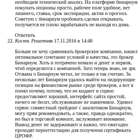
необходим технический анализ. На платформе бинариум
покупать опционы просто, рабочее поле удобное, нет
лишнего, ставка, срок экспирации, актив и прогноз.
Советую с бинариум пробовать сделки открывать,
получается не плохо зарабатывать не выходя из дома.
Ответить
Костя. Решетняк
17.11.2016 в 14:48
Больше не хочу сравнивать брокерские компании, нашел
оптимальное сочетание условий и качества, это брокер
Бинариум. Хоть и потрачено немало и денег и нервов,
чтоб определится с компанией. Зато теперь знаю, не зря.
Отзывы о Бинариум читал, не только я так считаю. За
несколько лет Бинариум удалось выйти на лидирующие
позиции на финансовом рынке среди брокеров, а вот я
понял почему, потому, что не кидают и сервис
предоставляют хороший, интерфейс сайта простой,
ничего не бесит, обслуживание не навязчивое. Удивил
сервис совместный трейдинг с аналитиком Бинариум,
могу прям рекомендовать, а также, правда однократно,
но был в торговой комнате, заслуживает внимание.
Вывод денег не задерживают и важно, что ежегодно
проходят переаттестацию для получения сертификата
ЦРОФР.