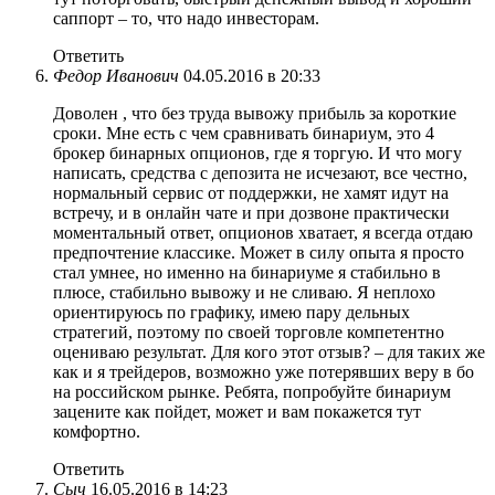
саппорт – то, что надо инвесторам.
Ответить
Федор Иванович
04.05.2016 в 20:33
Доволен , что без труда вывожу прибыль за короткие
сроки. Мне есть с чем сравнивать бинариум, это 4
брокер бинарных опционов, где я торгую. И что могу
написать, средства с депозита не исчезают, все честно,
нормальный сервис от поддержки, не хамят идут на
встречу, и в онлайн чате и при дозвоне практически
моментальный ответ, опционов хватает, я всегда отдаю
предпочтение классике. Может в силу опыта я просто
стал умнее, но именно на бинариуме я стабильно в
плюсе, стабильно вывожу и не сливаю. Я неплохо
ориентируюсь по графику, имею пару дельных
стратегий, поэтому по своей торговле компетентно
оцениваю результат. Для кого этот отзыв? – для таких же
как и я трейдеров, возможно уже потерявших веру в бо
на российском рынке. Ребята, попробуйте бинариум
зацените как пойдет, может и вам покажется тут
комфортно.
Ответить
Сыч
16.05.2016 в 14:23