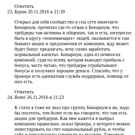
Ответить
Буран
20.11.2016 в 21:39
Открыл для себя сообщество в соц сети вконтакте
Бинариум, прочитал где-то отзыв о Бинариум, что
трейдеры там активны в общении, так и есть, интересно
быть в кругу «понимающих» людей, оказывается и там
бывают акции и предложения от компании, жду может
будет бонус предлагать, хочу снова заработать
нормальный капитал. Бинариум, одна из немногих
компаний, судя по всему, которая выводит прибыль с
бонуса, часто читаю, что трейдеры отрабатывают
бонусы и получают хорошие деньги. Спасибо, что у
брокера есть адекватная служба поддержки, помощь от
них есть.
Ответить
Rome
26.11.2016 в 21:23
К стати я тоже не знал про группу Бинариум в вк, надо
бы посетить, тем более если вы говорите, что там есть
акции для трейдеров. Как мне кажется я выбрал
компанию правильно, искал брокера, у которого можно
инвестировать на счет национальный рубль, и чтобы
сайт и консультанты говорили на русском. Торговые