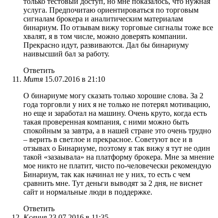
только тестовый доступ, но мне показалось, что нужная
услуга. Предпочитаю ориентироваться по торговым
сигналам брокера и аналитическим материалам
бинариум. По отзывам вижу торговые сигналы тоже все
хвалят, я в том числе, можно доверять компании.
Прекрасно идут, развиваются. Дал бы бинариуму
наивысший бал за работу.
Ответить
Митя
15.07.2016 в 21:10
О бинариуме могу сказать только хорошие слова. За 2
года торговли у них я не только не потерял мотивацию,
но еще и заработал на машину. Очень круто, когда есть
такая проверенная компания, с ними можно быть
спокойным за завтра, а в нашей стране это очень трудно
– верить в светлое и прекрасное. Советуют все и в
отзывах о Бинариуме, поэтому я так вижу я тут не один
такой «зазаывала» на платформу брокера. Мне за мнение
мое никто не платит, чисто по-человечески рекомендую
Бинариум, так как начинал не у них, то есть с чем
сравнить мне. Тут деньги выводят за 2 дня, не виснет
сайт и нормальные люди в поддержке.
Ответить
Ксения
23.07.2016 в 11:35