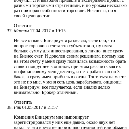
получил. Я и выводил прибыль и экспериментировал с
разными торговыми стратегиями, и по урокам несколько
раз повторял особенности торговли. Не спеша, но я
своей цели достиг.
Ответить
Максим
17.04.2017 в 19:15
Не все отзывы Бинариум я разделяю, я считаю, что
вопрос торгового счета это субъективно, ну имея
больше сумму для инвестирования, я лично, внес сразу
на Бизнес счет. И доволен своим решением, потому как
на этом счету у меня сразу появилась возможность брать
ставки покрупнее в опцион, при этом рассчитывая их
по финансовому менеджменту, и не зарабатывал по 3
бакса, а сразу имел прибыль в сотни. Топтаться на месте
это не по мне, у меня есть цель зарабатывать опционы
на Бинариум, все получается, если анализ делаю
внимательно. Брокер отличный.
Ответить
Рик
01.05.2017 в 21:57
Компания Бинариум мне импонирует,
зарегистрировался у них еще давно, около двух лет
назад, за это время не произошло трудностей или обмана