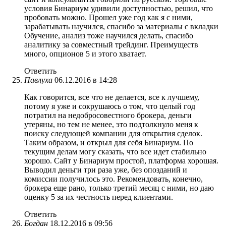
условия Бинариум удивили доступностью, решил, что
пробовать можно. Прошел уже год как я с ними,
зарабатывать научился, спасибо за материалы с вкладки
Обучение, анализ тоже научился делать, спасибо
аналитику за совместный трейдинг. Преимуществ
много, опционов 5 и этого хватает.
Ответить
Павлуха
06.12.2016 в 14:28
Как говорится, все что не делается, все к лучшему,
потому я уже и сокрушаюсь о том, что целый год
потратил на недобросовестного брокера, деньги
утеряны, но тем не менее, это подтолкнуло меня к
поиску следующей компании для открытия сделок.
Таким образом, и открыл для себя Бинариум. По
текущим делам могу сказать, что все идет стабильно
хорошо. Сайт у Бинариум простой, платформа хорошая.
Выводил деньги три раза уже, без опозданий и
комиссии получилось это. Рекомендовать, конечно,
брокера еще рано, только третий месяц с ними, но даю
оценку 5 за их честность перед клиентами.
Ответить
Богдан
18.12.2016 в 09:56