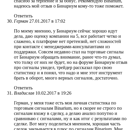
спасибо за терпение и за бонус. Рекомендую Binarium,
надеюсь мой отзыв о Бинариум кому-то тоже поможет.
Ответить
Герман
27.01.2017 в 17:02
По моему мнению, у Бинариум сейчас хорошо идут
дела, даю оценку компании на 5, все работает четко и
слажено, к платформе нет претензий, нет сложностей
при контакте с менеджерами-консультантами из
поддержки. Совсем недавно стал на торговые сигналы
от Бинариум обращать внимание, ранее что-то думал,
что толку от них не будет, но на форуме Бинариум отзыв
про сигналы увидел, трейдер рассказал про свою
статистику и я понял, что надо и мне этот инструмент
брать в оборот, много верных сигналов, достаточно.
Ответить
Владислав
10.02.2017 в 19:26
Герман, у меня тоже есть моя личная статистика по
торговым сигналам Binarium, но я скорее не строго по
сигналам вхожу в сделку, а делаю анализ попутно и
сравниваю с сигналами, ну и как итог с результатами по
сделке. Вот могу поделиться мнением, хорошая часть
сделок закрывается в плюс по сигналам Binarium. Мне