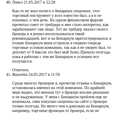
Павел
21.05.2017 в 22:28
Как-то не знал ничего о бинарных опционах, этот
торговый инструмент у всех известен был, а я и не
понимал, о чем речь. На одном финансовом форуме
прочитал совет от трейдера и мне стало интересно, как
зарабатывают там люди. Тот же трейдер хвалил своего
брокера и я решил воспользоваться такой
рекомендацией, вот и на Бинариум зарегистрировался, в
отзыве Бинариум меня устроили в первую очередь
торговые условия компании, так как я не уверен был, то
депозит от 9 баксов это был мой базис.Прошло полгода,
пока я работаю с тем же Бинариум и успешно все
получается.
Ответить
Виолета
24.05.2017 в 11:59
Среди многих брокеров я, прочитав отзывы о Бинариум,
остановилась именно на этой компании. По крайней
мере видно, что мнения тут о брокере вполне реальные
и не выдуманные. У меня с Бинариум проблем еще не
возникала, сама покупаю опционы на сайте у брокера
только полгода. Но много чем я довольна на Бинариум,
например, торговые функции от брокера, если не