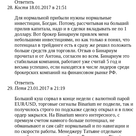
Ответить
Костя
18.01.2017 в 21:51
Для нормальной прибыли нужны нормальные
инвестиции, Богдан. Потому, рассчитывая на больший
прилив капитала, надо и в сделки вкладывать не по 1
доллару. Вот брокер Бинариум привлек меня
небольшими инвестициями, но как только я понял, что
потенциал в трейдинге есть я сразу же решил положить
больше средств для торговли. Отзыв о Бинариум
прочитал и от Антона, согласен во всем. Бинариум это
стабильная компания, работают уже считай 5 год и
весьма успешно, если находятся в числе лидеров среди
брокерских компаний на финансовом рынке РФ.
Ответить
Петя
23.01.2017 в 21:19
Большой куш сорвал в конце недели с валютной парой
EUR/USD, торговые сигналы Binarium не подвели, так и
получилось строго по подсказке сделку открыл и в плюс
ордер закрылся. На Binarium много интересного, с
премиум счетом намного больше потенциал, не
обманывают и сам сайт нормальный и по навигации и
по скорости работы. Менеджеру Татьяне отдельное