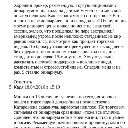
Хороший брокер, рекомендую. Торгую опционами с
бинариумом пол года, на данный момент считаю свой
опыт успешным. Как сегодня у кого по торговле? Есть
плюс на паре доллар/иена или евро/доллар? Отлично по-
моему разворот цены пошел по иене на азиатской
сессии, жалею, что прощелкал по паре австралиец/
американец утром, после неплохих статданных из кнр
рынок оживился, посмотрим как пройдет торговая
неделя. По брокеру главное преимущество- вывод денег
без задержек, по опционам тоже варианты есть,но я
стандартно доверяю 15-минутным. Хочу отдельно
рассказать о службе поддержки – вежливые люди,
компетентые и стрессоустойчивые. Спасали меня и не
раз. 5 ставлю бинариуму.
Ответить
Киря
18.04.2016 в 15:10
Мишка по 13 числу нет успехов, но сегодня хорошо
вошел в торге парой доллар/иена после встрече в
Катаре,иена скаканула, заработал неплохо. По торговым
сигналам от бинариума сравнивал –тоже все отлично.
Доволен, что бинариум есть в моей жизни, стал и умнее
и богаче. Рекомендую начинающим и продвинутым в бо
тут поторговать, быстрый денежный вывод и хороший