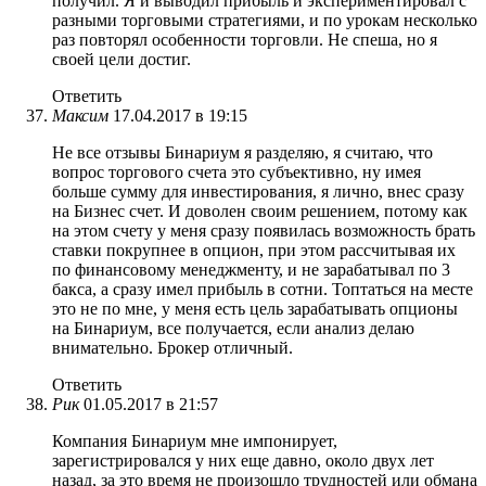
получил. Я и выводил прибыль и экспериментировал с
разными торговыми стратегиями, и по урокам несколько
раз повторял особенности торговли. Не спеша, но я
своей цели достиг.
Ответить
Максим
17.04.2017 в 19:15
Не все отзывы Бинариум я разделяю, я считаю, что
вопрос торгового счета это субъективно, ну имея
больше сумму для инвестирования, я лично, внес сразу
на Бизнес счет. И доволен своим решением, потому как
на этом счету у меня сразу появилась возможность брать
ставки покрупнее в опцион, при этом рассчитывая их
по финансовому менеджменту, и не зарабатывал по 3
бакса, а сразу имел прибыль в сотни. Топтаться на месте
это не по мне, у меня есть цель зарабатывать опционы
на Бинариум, все получается, если анализ делаю
внимательно. Брокер отличный.
Ответить
Рик
01.05.2017 в 21:57
Компания Бинариум мне импонирует,
зарегистрировался у них еще давно, около двух лет
назад, за это время не произошло трудностей или обмана