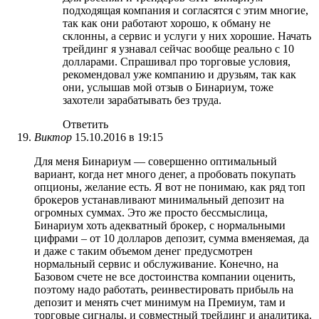
подходящая компания и согласятся с этим многие,
так как они работают хорошо, к обману не
склонны, а сервис и услуги у них хорошие. Начать
трейдинг я узнавал сейчас вообще реально с 10
долларами. Спрашивал про торговые условия,
рекомендовал уже компанию и друзьям, так как
они, услышав мой отзыв о Бинариум, тоже
захотели зарабатывать без труда.
Ответить
Виктор
15.10.2016 в 19:15
Для меня Бинариум — совершенно оптимальный
вариант, когда нет много денег, а пробовать покупать
опционы, желание есть. Я вот не понимаю, как ряд топ
брокеров устанавливают минимальный депозит на
огромных суммах. Это же просто бессмыслица,
Бинариум хоть адекватный брокер, с нормальными
цифрами – от 10 долларов депозит, сумма вменяемая, да
и даже с таким объемом денег предусмотрен
нормальный сервис и обслуживание. Конечно, на
Базовом счете не все достоинства компании оценить,
поэтому надо работать, реинвестировать прибыль на
депозит и менять счет минимум на Премиум, там и
торговые сигналы, и совместный трейдинг и аналитика.