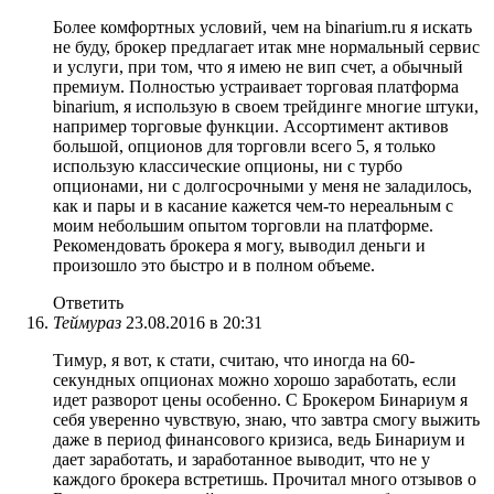
Более комфортных условий, чем на binarium.ru я искать
не буду, брокер предлагает итак мне нормальный сервис
и услуги, при том, что я имею не вип счет, а обычный
премиум. Полностью устраивает торговая платформа
binarium, я использую в своем трейдинге многие штуки,
например торговые функции. Ассортимент активов
большой, опционов для торговли всего 5, я только
использую классические опционы, ни с турбо
опционами, ни с долгосрочными у меня не заладилось,
как и пары и в касание кажется чем-то нереальным с
моим небольшим опытом торговли на платформе.
Рекомендовать брокера я могу, выводил деньги и
произошло это быстро и в полном объеме.
Ответить
Теймураз
23.08.2016 в 20:31
Тимур, я вот, к стати, считаю, что иногда на 60-
секундных опционах можно хорошо заработать, если
идет разворот цены особенно. С Брокером Бинариум я
себя уверенно чувствую, знаю, что завтра смогу выжить
даже в период финансового кризиса, ведь Бинариум и
дает заработать, и заработанное выводит, что не у
каждого брокера встретишь. Прочитал много отзывов о