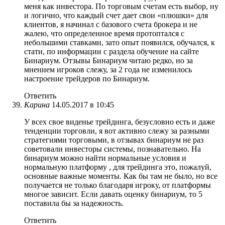
меня как инвестора. По торговым счетам есть выбор, ну
и логично, что каждый счет дает свои «плюшки» для
клиентов, я начинал с базового счета брокера и не
жалею, что определенное время протоптался с
небольшими ставками, зато опыт появился, обучался, к
стати, по информации с раздела обучение на сайте
Бинариум. Отзывы Бинариум читаю редко, но за
мнением игроков слежу, за 2 года не изменилось
настроение трейдеров по Бинариум.
Ответить
Карина
14.05.2017 в 10:45
У всех свое виденье трейдинга, безусловно есть и даже
тенденции торговли, я вот активно слежу за разными
стратегиями торговыми, в отзывах бинариум не раз
советовали инвесторы системы, познавательно. На
бинариум можно найти нормальные условия и
нормальную платформу , для трейдинга это, пожалуй,
основные важные моменты. Как бы там не было, но все
получается не только благодаря игроку, от платформы
многое зависит. Если давать оценку бинариум, то 5
поставила бы за надежность.
Ответить