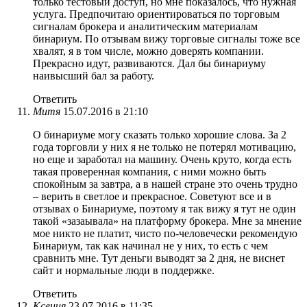
только тестовый доступ, но мне показалось, что нужная
услуга. Предпочитаю ориентироваться по торговым
сигналам брокера и аналитическим материалам
бинариум. По отзывам вижу торговые сигналы тоже все
хвалят, я в том числе, можно доверять компании.
Прекрасно идут, развиваются. Дал бы бинариуму
наивысший бал за работу.
Ответить
Митя
15.07.2016 в 21:10
О бинариуме могу сказать только хорошие слова. За 2
года торговли у них я не только не потерял мотивацию,
но еще и заработал на машину. Очень круто, когда есть
такая проверенная компания, с ними можно быть
спокойным за завтра, а в нашей стране это очень трудно
– верить в светлое и прекрасное. Советуют все и в
отзывах о Бинариуме, поэтому я так вижу я тут не один
такой «зазаывала» на платформу брокера. Мне за мнение
мое никто не платит, чисто по-человечески рекомендую
Бинариум, так как начинал не у них, то есть с чем
сравнить мне. Тут деньги выводят за 2 дня, не виснет
сайт и нормальные люди в поддержке.
Ответить
Ксения
23.07.2016 в 11:35