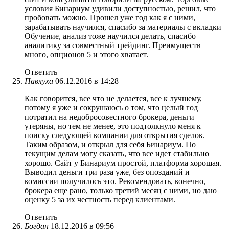
условия Бинариум удивили доступностью, решил, что
пробовать можно. Прошел уже год как я с ними,
зарабатывать научился, спасибо за материалы с вкладки
Обучение, анализ тоже научился делать, спасибо
аналитику за совместный трейдинг. Преимуществ
много, опционов 5 и этого хватает.
Ответить
Павлуха
06.12.2016 в 14:28
Как говорится, все что не делается, все к лучшему,
потому я уже и сокрушаюсь о том, что целый год
потратил на недобросовестного брокера, деньги
утеряны, но тем не менее, это подтолкнуло меня к
поиску следующей компании для открытия сделок.
Таким образом, и открыл для себя Бинариум. По
текущим делам могу сказать, что все идет стабильно
хорошо. Сайт у Бинариум простой, платформа хорошая.
Выводил деньги три раза уже, без опозданий и
комиссии получилось это. Рекомендовать, конечно,
брокера еще рано, только третий месяц с ними, но даю
оценку 5 за их честность перед клиентами.
Ответить
Богдан
18.12.2016 в 09:56