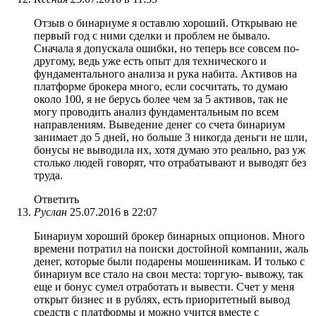
Отзыв о бинариуме я оставлю хороший. Открываю не
первый год с ними сделки и проблем не бывало.
Сначала я допускала ошибки, но теперь все совсем по-
другому, ведь уже есть опыт для технического и
фундаментального анализа и рука набита. Активов на
платформе брокера много, если сосчитать, то думаю
около 100, я не берусь более чем за 5 активов, так не
могу проводить анализ фундаментальным по всем
направлениям. Выведение денег со счета бинариум
занимает до 5 дней, но больше 3 никогда деньги не шли,
бонусы не выводила их, хотя думаю это реально, раз уж
столько людей говорят, что отрабатывают и выводят без
труда.
Ответить
Руслан
25.07.2016 в 22:07
Бинариум хороший брокер бинарных опционов. Много
времени потратил на поиски достойной компании, жаль
денег, которые были подарены мошенникам. И только с
бинариум все стало на свои места: торгую- вывожу, так
еще и бонус сумел отработать и вывести. Счет у меня
открыт бизнес и в рублях, есть приоритетный вывод
средств с платформы и можно учится вместе с