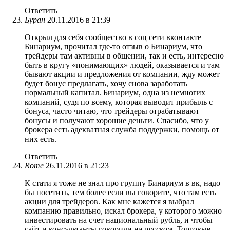
Ответить
Буран
20.11.2016 в 21:39
Открыл для себя сообщество в соц сети вконтакте
Бинариум, прочитал где-то отзыв о Бинариум, что
трейдеры там активны в общении, так и есть, интересно
быть в кругу «понимающих» людей, оказывается и там
бывают акции и предложения от компании, жду может
будет бонус предлагать, хочу снова заработать
нормальный капитал. Бинариум, одна из немногих
компаний, судя по всему, которая выводит прибыль с
бонуса, часто читаю, что трейдеры отрабатывают
бонусы и получают хорошие деньги. Спасибо, что у
брокера есть адекватная служба поддержки, помощь от
них есть.
Ответить
Rome
26.11.2016 в 21:23
К стати я тоже не знал про группу Бинариум в вк, надо
бы посетить, тем более если вы говорите, что там есть
акции для трейдеров. Как мне кажется я выбрал
компанию правильно, искал брокера, у которого можно
инвестировать на счет национальный рубль, и чтобы
сайт и консультанты говорили на русском. Торговые