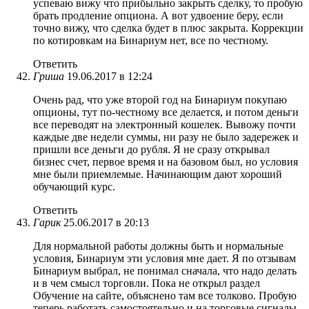
успеваю вижу что прибыльно закрыть сделку, то пробую
брать продление опциона. А вот удвоение беру, если
точно вижу, что сделка будет в плюс закрыта. Коррекции
по котировкам на Бинариум нет, все по честному.
Ответить
Гриша
19.06.2017 в 12:24
Очень рад, что уже второй год на Бинариум покупаю
опционы, тут по-честному все делается, и потом деньги
все переводят на электронный кошелек. Вывожу почти
каждые две недели суммы, ни разу не было задережек и
пришли все деньги до рубля. Я не сразу открывал
бизнес счет, первое время и на базовом был, но условия
мне были приемлемые. Начинающим дают хороший
обучающий курс.
Ответить
Гарик
25.06.2017 в 20:13
Для нормальной работы должны быть и нормальные
условия, Бинариум эти условия мне дает. Я по отзывам
Бинариум выбрал, не понимал сначала, что надо делать
и в чем смысл торговли. Пока не открыл раздел
Обучение на сайте, объяснено там все толково. Пробую
теперь работать самостоятельно и на торговые сигналы