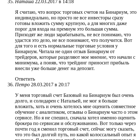
Наташа
22.03.2017 в 14:18
Я считаю, что вопрос торговых счетов на Бинариум, это
индивидуально, но просто не все инвесторы сразу
готовы вложить сумму крупную, а для многих даже
порог для входа на премиум это большая сумма.
Приходят же люди зарабатывать, не все понимаю, что
удастся это дело, не все понимают, что получится. Вот
для того и есть нормальные торговые условия у
Бинариум. Читала не один отзыв Бинариум от
трейдеров, которые разделяют мое мнение, что начали с
минимума, а поняв, что трейдинг приносит прибыль
внесли уже больше денег на депозит.
Ответить
Петро
28.03.2017 в 20:17
У меня торговый счет Базовый на Бинариум был очень
долго, и солидарен с Натальей, не мог я больше
вложить, хоть и очень хотелось мне оценить совместное
обучение с аналитиком, отзывы о Бинариум часто о этом
сервисе. Но я не спешил, сначала хотел именно оценить
брокера по сервисам и обслуживанию. Вот только через
почти год я сменил торговый счет, сейчас могу сказать,
что это был долгий путь, но какой колоссальный опыт я