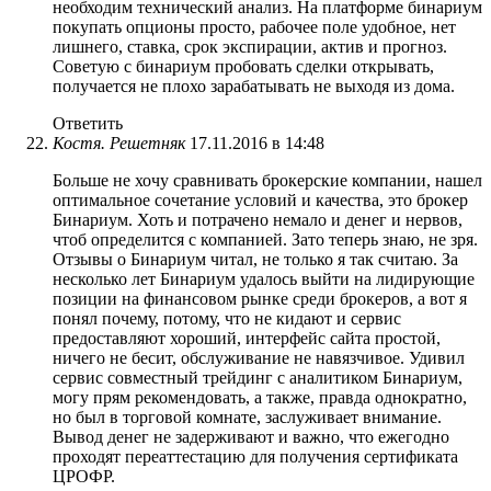
необходим технический анализ. На платформе бинариум
покупать опционы просто, рабочее поле удобное, нет
лишнего, ставка, срок экспирации, актив и прогноз.
Советую с бинариум пробовать сделки открывать,
получается не плохо зарабатывать не выходя из дома.
Ответить
Костя. Решетняк
17.11.2016 в 14:48
Больше не хочу сравнивать брокерские компании, нашел
оптимальное сочетание условий и качества, это брокер
Бинариум. Хоть и потрачено немало и денег и нервов,
чтоб определится с компанией. Зато теперь знаю, не зря.
Отзывы о Бинариум читал, не только я так считаю. За
несколько лет Бинариум удалось выйти на лидирующие
позиции на финансовом рынке среди брокеров, а вот я
понял почему, потому, что не кидают и сервис
предоставляют хороший, интерфейс сайта простой,
ничего не бесит, обслуживание не навязчивое. Удивил
сервис совместный трейдинг с аналитиком Бинариум,
могу прям рекомендовать, а также, правда однократно,
но был в торговой комнате, заслуживает внимание.
Вывод денег не задерживают и важно, что ежегодно
проходят переаттестацию для получения сертификата
ЦРОФР.