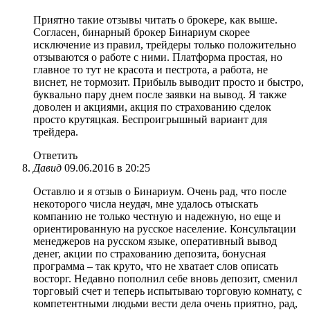
Приятно такие отзывы читать о брокере, как выше.
Согласен, бинарный брокер Бинариум скорее
исключение из правил, трейдеры только положительно
отзываются о работе с ними. Платформа простая, но
главное то тут не красота и пестрота, а работа, не
виснет, не тормозит. Прибыль выводит просто и быстро,
буквально пару днем после заявки на вывод. Я также
доволен и акциями, акция по страхованию сделок
просто крутяцкая. Беспроигрышный вариант для
трейдера.
Ответить
Давид
09.06.2016 в 20:25
Оставлю и я отзыв о Бинариум. Очень рад, что после
некоторого числа неудач, мне удалось отыскать
компанию не только честную и надежную, но еще и
ориентированную на русское население. Консультации
менеджеров на русском языке, оперативный вывод
денег, акции по страхованию депозита, бонусная
программа – так круто, что не хватает слов описать
восторг. Недавно пополнил себе вновь депозит, сменил
торговый счет и теперь испытываю торговую комнату, с
компетентными людьми вести дела очень приятно, рад,