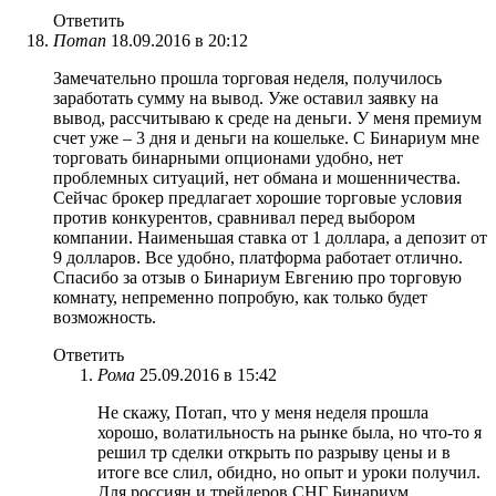
Ответить
Потап
18.09.2016 в 20:12
Замечательно прошла торговая неделя, получилось
заработать сумму на вывод. Уже оставил заявку на
вывод, рассчитываю к среде на деньги. У меня премиум
счет уже – 3 дня и деньги на кошельке. С Бинариум мне
торговать бинарными опционами удобно, нет
проблемных ситуаций, нет обмана и мошенничества.
Сейчас брокер предлагает хорошие торговые условия
против конкурентов, сравнивал перед выбором
компании. Наименьшая ставка от 1 доллара, а депозит от
9 долларов. Все удобно, платформа работает отлично.
Спасибо за отзыв о Бинариум Евгению про торговую
комнату, непременно попробую, как только будет
возможность.
Ответить
Рома
25.09.2016 в 15:42
Не скажу, Потап, что у меня неделя прошла
хорошо, волатильность на рынке была, но что-то я
решил тр сделки открыть по разрыву цены и в
итоге все слил, обидно, но опыт и уроки получил.
Для россиян и трейдеров СНГ Бинариум