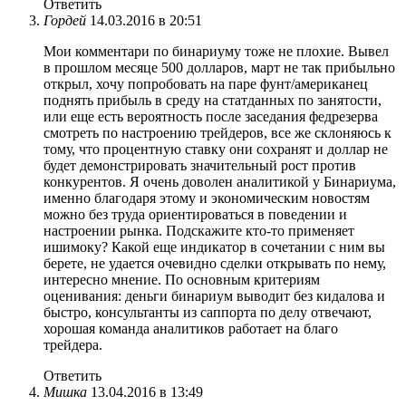
Ответить
Гордей
14.03.2016 в 20:51
Мои комментари по бинариуму тоже не плохие. Вывел
в прошлом месяце 500 долларов, март не так прибыльно
открыл, хочу попробовать на паре фунт/американец
поднять прибыль в среду на статданных по занятости,
или еще есть вероятность после заседания федрезерва
смотреть по настроению трейдеров, все же склоняюсь к
тому, что процентную ставку они сохранят и доллар не
будет демонстрировать значительный рост против
конкурентов. Я очень доволен аналитикой у Бинариума,
именно благодаря этому и экономическим новостям
можно без труда ориентироваться в поведении и
настроении рынка. Подскажите кто-то применяет
ишимоку? Какой еще индикатор в сочетании с ним вы
берете, не удается очевидно сделки открывать по нему,
интересно мнение. По основным критериям
оценивания: деньги бинариум выводит без кидалова и
быстро, консультанты из саппорта по делу отвечают,
хорошая команда аналитиков работает на благо
трейдера.
Ответить
Мишка
13.04.2016 в 13:49