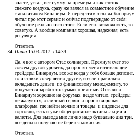
знаете, устал, вес сумму на премиум и как глоток
свежего воздуха, сразу же взялся за совместное обучение
с аналитиком Бинариум. Я перед этим отзывы Бинариум
читал про этот сервис и сейчас подтверждаю от себя:
обучение реально того стоит. Если есть возможность, то
советую. А вообще компания хорошая, надежная, есть
регуляция.
Ответить
Паша
15.03.2017 в 14:39
Да, я вот с автором Стас солидарен. Премиум счет это
совсем другой уровень, да простят меня начинающие
трейдеры Бинариум, все же когда у тебя больше депозит,
то и ставки совершенно другие, и если правильно
вкладывать деньги, по финансовому менеджменту, то
получается заработать суммы приятные. Отзывы о
Бинариум хорошие на форумах, везде читаю, трейдеры
не жалуются, отличный сервис и просто хорошая
платформа, где найти можно и товары, и индексы для
торговли, есть и уже общепринятые активы :акции и
валюты. Для вывода мне лично надо буквально дня три,
все деньги получаю не берется комиссия.
Ответить