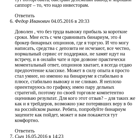
саппорт – то, что надо инвесторам.
Ответить
Федор Иванович
04.05.2016 в 20:33
Доволен , что без труда вывожу прибыль за короткие
сроки. Мне есть с чем сравнивать бинариум, это 4
брокер бинарных опционов, где я торгую. И что могу
написать, средства с депозита не исчезают, все честно,
нормальный сервис от поддержки, не хамят идут на
встречу, и в онлайн чате и при дозвоне практически
моментальный ответ, опционов хватает, я всегда отдаю
предпочтение классике. Может в силу опыта я просто
стал умнее, но именно на бинариуме я стабильно в
плюсе, стабильно вывожу и не сливаю. Я неплохо
ориентируюсь по графику, имею пару дельных
стратегий, поэтому по своей торговле компетентно
оцениваю результат. Для кого этот отзыв? – для таких же
как и я трейдеров, возможно уже потерявших веру в бо
на российском рынке. Ребята, попробуйте бинариум
зацените как пойдет, может и вам покажется тут
комфортно.
Ответить
Сыч
16.05.2016 в 14:23